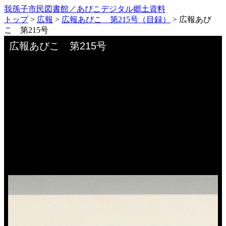
我孫子市民図書館／あびこデジタル郷土資料
トップ
>
広報
>
広報あびこ 第215号（目録）
>
広報あび
こ 第215号
Skip to downloads and alternative formats
Media Viewer
広報あびこ 第215号