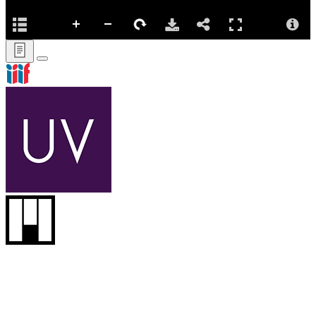
IIIFマニフェストURL
https://adeac.jp/viewitem/abiko-library/viewer/iiif/v00015300-
215/manifest.json
Copy
タイトル