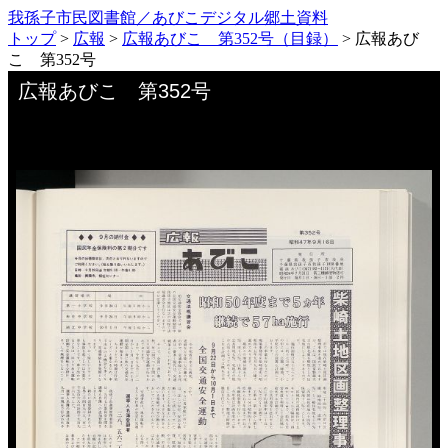
我孫子市民図書館／あびこデジタル郷土資料
トップ
>
広報
>
広報あびこ 第352号（目録）
>
広報あび
こ 第352号
Skip to downloads and alternative formats
Media Viewer
広報あびこ 第352号