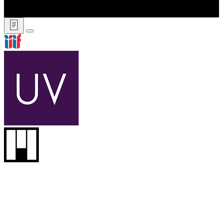
IIIFマニフェストURL
https://adeac.jp/viewitem/abiko-library/viewer/iiif/v00015300-
352/manifest.json
Copy
タイトル
広報あびこ 第352号