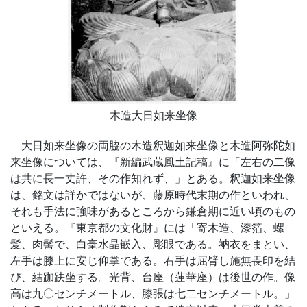
木造大日如来坐像
大日如来坐像の両脇の木造釈迦如来坐像と木造阿弥陀如
来坐像については、『新編武蔵風土記稿』に「左右の二像
は共に長一丈許、その作知れず、」とある。釈迦如来坐像
は、銘文は詳かではないが、藤原時代末期の作といわれ、
それも手法に強味があるところから鎌倉期に近い頃のもの
といえる。『東京都の文化財』には「寄木造、漆箔、螺
髪、肉髻で、白毫水晶嵌入、彫眼である。衲衣をまとい、
左手は膝上に安じ仰掌である。右手は屈臂し施無畏印を結
び、結跏趺坐する。光背、台座（蓮華座）は後世の作。像
高は九〇センチメートル、膝張は七二センチメートル。」