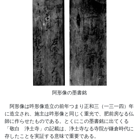
阿形像の墨書銘
阿形像は吽形像造立の前年つまり正和三（一三一四）年
に造立され、施主は吽形像と同じく重光で、肥前房なる仏
師に作らせたものである。とくにこの墨書銘に出てくる
「敬白 浄土寺」の記載は、浄土寺なる寺院が鎌倉時代に
存したことを実証する意味で重要である。