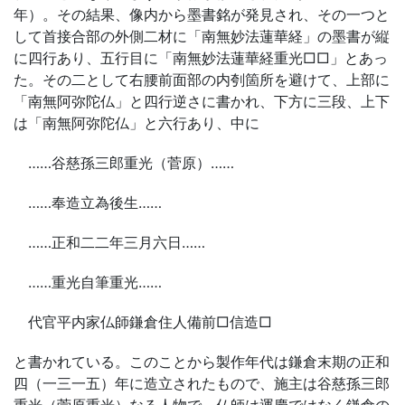
年）。その結果、像内から墨書銘が発見され、その一つと
して首接合部の外側二材に「南無妙法蓮華経」の墨書が縦
に四行あり、五行目に「南無妙法蓮華経重光□□」とあっ
た。その二として右腰前面部の内刳箇所を避けて、上部に
「南無阿弥陀仏」と四行逆さに書かれ、下方に三段、上下
は「南無阿弥陀仏」と六行あり、中に
……谷慈孫三郎重光（菅原）……
……奉造立為後生……
……正和二二年三月六日……
……重光自筆重光……
代官平内家仏師鎌倉住人備前□信造□
と書かれている。このことから製作年代は鎌倉末期の正和
四（一三一五）年に造立されたもので、施主は谷慈孫三郎
重光（菅原重光）なる人物で、仏師は運慶ではなく鎌倉の