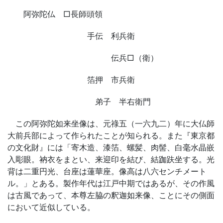
阿弥陀仏 □長師頭領
手伝 利兵衛
伝兵□（衛）
箔押 市兵衛
弟子 半右衛門
この阿弥陀如来坐像は、元祿五（一六九二）年に大仏師
大前兵部によって作られたことが知られる。また『東京都
の文化財』には「寄木造、漆箔、螺髪、肉髻、白毫水晶嵌
入彫眼。衲衣をまとい、来迎印を結び、結跏趺坐する。光
背は二重円光、台座は蓮華座。像高は八六センチメート
ル。」とある。製作年代は江戸中期ではあるが、その作風
は古風であって、本尊左脇の釈迦如来像、ことにその側面
において近似している。