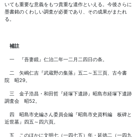
いても重要な意義をもつ貴重な遺作といえる。今後さらに
墨書銘のくわしい調査が必要であり、その成果がまたれ
る。
補註
一 『吾妻鏡』仁治二年一二月二四日の条。
二 矢嶋仁吉『武蔵野の集落』五二～五三頁、古今書
院 昭29。
三 金子浩昌・和田哲『経塚下遺跡』昭島市経塚下遺跡
調査会 昭52。
四 昭島市史編さん委員会編『昭島市史資料編 板碑と
近世墓』四五～四六頁。
五 このほかに文明七（一四七五）年・延徳二（一四九