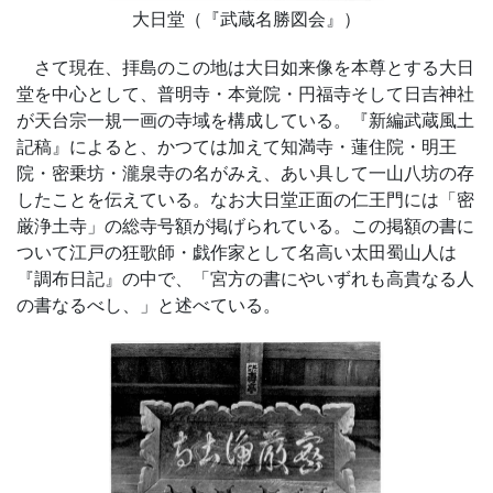
大日堂（『武蔵名勝図会』）
さて現在、拝島のこの地は大日如来像を本尊とする大日
堂を中心として、普明寺・本覚院・円福寺そして日吉神社
が天台宗一規一画の寺域を構成している。『新編武蔵風土
記稿』によると、かつては加えて知満寺・蓮住院・明王
院・密乗坊・瀧泉寺の名がみえ、あい具して一山八坊の存
したことを伝えている。なお大日堂正面の仁王門には「密
厳浄土寺」の総寺号額が掲げられている。この掲額の書に
ついて江戸の狂歌師・戯作家として名高い太田蜀山人は
『調布日記』の中で、「宮方の書にやいずれも高貴なる人
の書なるべし、」と述べている。