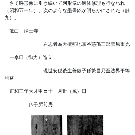
さて吽形像に引き続いて阿形像の解体修理も行なわれ
（昭和五一年）、次のような墨書銘が明らかにされた（註
九）。
敬白 浄土寺
右志者為大檀那地頭谷慈孫三郎菅原重光
一奉□（御力）造立
現世安穏後生善處子孫繁昌乃至法界平等
利益
正和三年大才甲〓十一月卅（咸）日
仏子肥前房