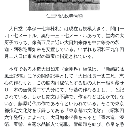
仁王門の総寺号額
大日堂（享保一七年棟札）は現在も規模大きく、間口一
四・七メートル、奥行一三・七メートルあって、堂内の大
厨子のうち、像高五尺に近い大日如来像を中に等身の釈
迦・阿弥陀両如来を安置している。いずれも昭和三九年四
月二八日に東京都の重宝に指定されている。
本尊である木造大日如来（金剛界）坐像は、『新編武蔵
風土記稿』にその関係記事として「大日は長一丈二尺、恵
心の作なりと、この胎内は秘仏とする処の大日一躯を蔵せ
り、木の坐像長二寸八分にて、行基の作なるよし、」と記
されている。しかし銘文は不詳で、作者などは定かではな
いが、藤原時代の作であろうといわれている。そこで東京
都指定文化財を収録してある『東京都の文化財』（昭和四
六年発行）によって、大日如来坐像をみると「寄木造、漆
箔、宝髻、白毫水晶嵌入で彫眼。智拳印を結び、条帛を懸