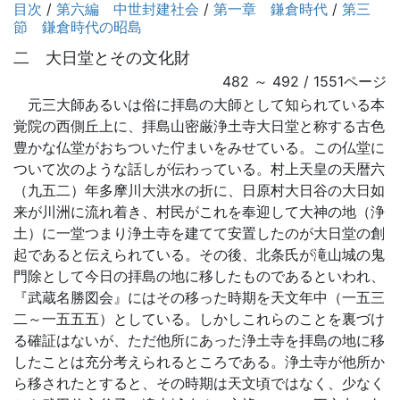
目次
/
第六編 中世封建社会
/
第一章 鎌倉時代
/
第三
節 鎌倉時代の昭島
二 大日堂とその文化財
482 ～ 492 / 1551ページ
元三大師あるいは俗に拝島の大師として知られている本
覚院の西側丘上に、拝島山密厳浄土寺大日堂と称する古色
豊かな仏堂がおちついた佇まいをみせている。この仏堂に
ついて次のような話しが伝わっている。村上天皇の天暦六
（九五二）年多摩川大洪水の折に、日原村大日谷の大日如
来が川洲に流れ着き、村民がこれを奉迎して大神の地（浄
土）に一堂つまり浄土寺を建てて安置したのが大日堂の創
起であると伝えられている。その後、北条氏が滝山城の鬼
門除として今日の拝島の地に移したものであるといわれ、
『武蔵名勝図会』にはその移った時期を天文年中（一五三
二～一五五五）としている。しかしこれらのことを裏づけ
る確証はないが、ただ他所にあった浄土寺を拝島の地に移
したことは充分考えられるところである。浄土寺が他所か
ら移されたとすると、その時期は天文頃ではなく、少なく