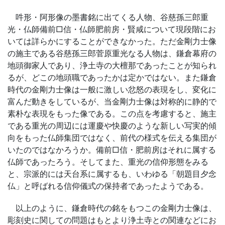
吽形・阿形像の墨書銘に出てくる人物、谷慈孫三郎重
光・仏師備前□信・仏師肥前房・賢咸について現段階にお
いては詳らかにすることができなかった。ただ金剛力士像
の施主である谷慈孫三郎菅原重光なる人物は、鎌倉幕府の
地頭御家人であり、浄土寺の大檀那であったことが知られ
るが、どこの地頭職であったかは定かではない。また鎌倉
時代の金剛力士像は一般に激しい忿怒の表現をし、変化に
富んだ動きをしているが、当金剛力士像は対称的に静的で
素朴な表現をもった像である。この点を考慮すると、施主
である重光の周辺には運慶や快慶のような新しい写実的傾
向をもった仏師集団ではなく、前代の様式を伝える集団が
いたのではなかろうか。備前□信・肥前房はそれに属する
仏師であったろう。そしてまた、重光の信仰形態をみる
と、宗派的には天台系に属するも、いわゆる「朝題目夕念
仏」と呼ばれる信仰儀式の保持者であったようである。
以上のように、鎌倉時代の銘をもつこの金剛力士像は、
彫刻史に関しての問題はもとより浄土寺との関連などにお