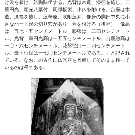
け裳を着け、結跏趺坐する。光背は木造、漆箔を施し、二
重円光、頭光八葉付、周縁板製、小仏を附ける。台座は木
造、漆箔を施し、蓮華座、吹附蓮弁。像身の胸部中央に小
さなハート形の切り穴があり、蓋を付ける（後補）。像高
は一五七・五センチメートル、膝張は一二四センチメート
ル。光背二重円光高は一五五センチメートル。台座総高は
一〇・六センチメートル、花盤径は一二四センチメート
ル、最下框径は一七〇センチメートルである。」と記され
ている。なおこの古作に仏光座を具備してそのまま残って
いるのは稀である。