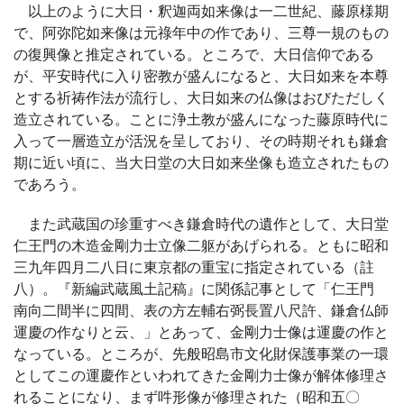
以上のように大日・釈迦両如来像は一二世紀、藤原様期
で、阿弥陀如来像は元祿年中の作であり、三尊一規のもの
の復興像と推定されている。ところで、大日信仰である
が、平安時代に入り密教が盛んになると、大日如来を本尊
とする祈祷作法が流行し、大日如来の仏像はおびただしく
造立されている。ことに浄土教が盛んになった藤原時代に
入って一層造立が活況を呈しており、その時期それも鎌倉
期に近い頃に、当大日堂の大日如来坐像も造立されたもの
であろう。
また武蔵国の珍重すべき鎌倉時代の遺作として、大日堂
仁王門の木造金剛力士立像二躯があげられる。ともに昭和
三九年四月二八日に東京都の重宝に指定されている（註
八）。『新編武蔵風土記稿』に関係記事として「仁王門
南向二間半に四間、表の方左輔右弼長置八尺許、鎌倉仏師
運慶の作なりと云、」とあって、金剛力士像は運慶の作と
なっている。ところが、先般昭島市文化財保護事業の一環
としてこの運慶作といわれてきた金剛力士像が解体修理さ
れることになり、まず吽形像が修理された（昭和五〇