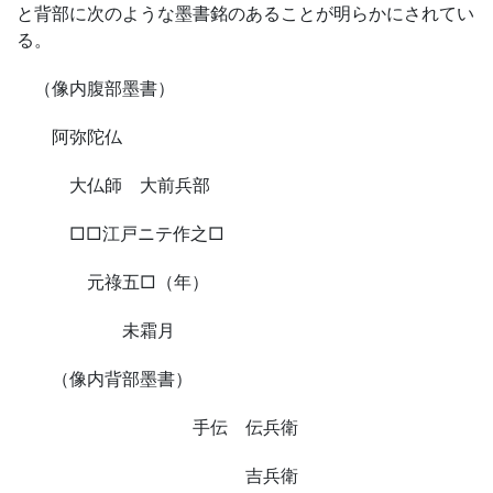
と背部に次のような墨書銘のあることが明らかにされてい
る。
（像内腹部墨書）
阿弥陀仏
大仏師 大前兵部
□□江戸ニテ作之□
元祿五□（年）
未霜月
（像内背部墨書）
手伝 伝兵衛
吉兵衛