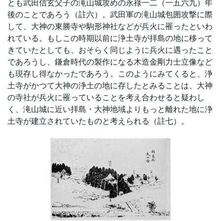
とも武田信玄父子の滝山城攻めの永祿一二（一五六九）年
後のことであろう（註六）。武田軍の滝山城包囲攻撃に際
して、大神の東勝寺や駒形神社などが兵火に罹ったといわ
れている。もしこの時期以前に浄土寺が拝島の地に移って
きていたとしても、おそらく同じように兵火に遇ったこと
であろうし、鎌倉時代の製作になる木造金剛力士立像など
も現存し得なかったであろう。このようにみてくると、浄
土寺がかつて大神の浄土の地に存したとみることは、大神
の寺社が兵火に罹っていることを考え合わせると疑わし
く、滝山城に近い拝島・大神地域よりもっと離れた地に浄
土寺が建立されていたものと考えられる（註七）。