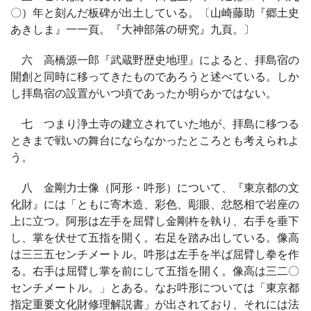
〇）年と刻んだ板碑が出土している。〔山崎藤助『郷土史
あきしま』一一頁。『大神部落の研究』九頁。〕
六 高橋源一郎『武蔵野歴史地理』によると、拝島宿の
開創と同時に移ってきたものであろうと述べている。しか
し拝島宿の設置がいつ頃であったか明らかではない。
七 つまり浄土寺の建立されていた地が、拝島に移つる
ときまで戦いの舞台にならなかったところとも考えられよ
う。
八 金剛力士像（阿形・吽形）について、『東京都の文
化財』には「ともに寄木造、彩色、彫眼、忿怒相で岩座の
上に立つ。阿形は左手を屈臂し金剛杵を執り、右手を垂下
し、掌を伏せて五指を開く。右足を踏み出している。像高
は三三五センチメートル。吽形は左手を半ば屈臂し拳を作
る。右手は屈臂し掌を前にして五指を開く。像高は三二〇
センチメートル。」とある。なお吽形については「東京都
指定重要文化財修理解説書」が出されており、それには法