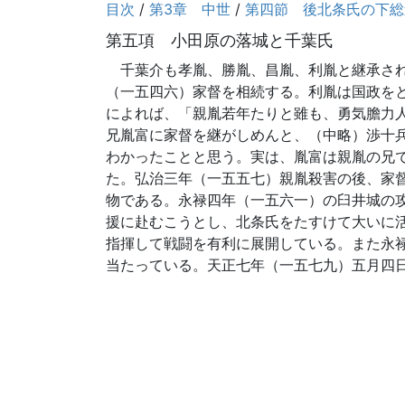
目次
/
第3章 中世
/
第四節 後北条氏の下総
第五項 小田原の落城と千葉氏
千葉介も孝胤、勝胤、昌胤、利胤と継承され
（一五四六）家督を相続する。利胤は国政を
によれば、「親胤若年たりと雖も、勇気膽力
兄胤富に家督を継がしめんと、（中略）渉十
わかったことと思う。実は、胤富は親胤の兄
た。弘治三年（一五五七）親胤殺害の後、家
物である。永禄四年（一五六一）の臼井城の
援に赴むこうとし、北条氏をたすけて大いに
指揮して戦闘を有利に展開している。また永
当たっている。天正七年（一五七九）五月四