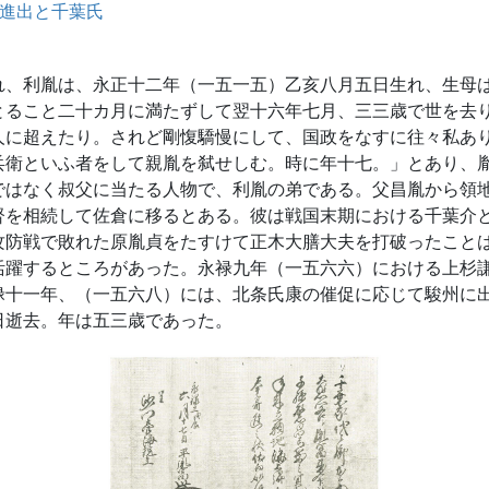
進出と千葉氏
、利胤は、永正十二年（一五一五）乙亥八月五日生れ、生母
とること二十カ月に満たずして翌十六年七月、三三歳で世を去
人に超えたり。されど剛愎驕慢にして、国政をなすに往々私あ
兵衛といふ者をして親胤を弑せしむ。時に年十七。」とあり、
ではなく叔父に当たる人物で、利胤の弟である。父昌胤から領
督を相続して佐倉に移るとある。彼は戦国末期における千葉介
攻防戦で敗れた原胤貞をたすけて正木大膳大夫を打破ったこと
活躍するところがあった。永禄九年（一五六六）における上杉
禄十一年、（一五六八）には、北条氏康の催促に応じて駿州に
日逝去。年は五三歳であった。