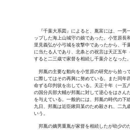
『千葉大系図』によると、胤富には、一男一
ップした海上山城守の娘であった。小笠原長
里見義弘が小弓城を攻撃中であったから、千
に当たる人であり、北条との祝言は天正五年
すると二三歳で家督を相続し千葉介となった
邦胤の主要な動向を小笠原の研究から拾って
に際してはその再興に努めている。また同年
命ずる印判状を出している。天正十年（一五
の国分兵部大輔が邦胤に対して逆心をはさん
を与えている。一般的には、邦胤の時代の下
九日、邦胤は近臣鍬田某のため殺され、二九
いう。
邦胤の嫡男重胤が家督を相続したが幼少のた