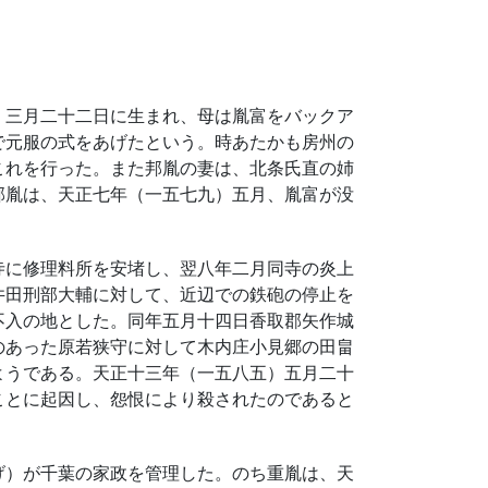
）三月二十二日に生まれ、母は胤富をバックア
で元服の式をあげたという。時あたかも房州の
これを行った。また邦胤の妻は、北条氏直の姉
邦胤は、天正七年（一五七九）五月、胤富が没
寺に修理料所を安堵し、翌八年二月同寺の炎上
井田刑部大輔に対して、近辺での鉄砲の停止を
不入の地とした。同年五月十四日香取郡矢作城
のあった原若狭守に対して木内庄小見郷の田畠
ようである。天正十三年（一五八五）五月二十
ことに起因し、怨恨により殺されたのであると
げ）が千葉の家政を管理した。のち重胤は、天