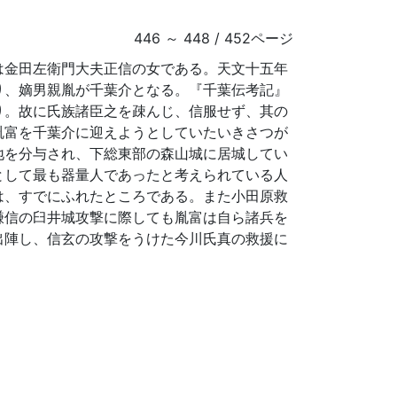
446 ～ 448 / 452ページ
は金田左衛門大夫正信の女である。天文十五年
り、嫡男親胤が千葉介となる。『千葉伝考記』
り。故に氏族諸臣之を疎んじ、信服せず、其の
胤富を千葉介に迎えようとしていたいきさつが
地を分与され、下総東部の森山城に居城してい
として最も器量人であったと考えられている人
は、すでにふれたところである。また小田原救
謙信の臼井城攻撃に際しても胤富は自ら諸兵を
出陣し、信玄の攻撃をうけた今川氏真の救援に