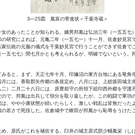
3―25図 胤富の寄進状＜千葉寺蔵＞
女のあったことが知られる。嫡男邦胤は弘治三年（一五五七
和の研究によれば、元亀二年（一五七一）十一月、佐倉妙見宮
葉家伝統の元服の儀式を千葉妙見宮で行うことができず佐倉で
（一五七七）閏七月かとも考えられるが、明確でないという。
。
みると、まず、天正七年十月、印旛沼の東方台地にある竜角
四月には、香取郡矢作郷の条規定め、八月には、上総坂田城主
八二）二月二十八日には、原豊前守の所領下総印西外郷を守護
だので、邦胤は出兵して領分を取り返したが、この戦闘で軍功
総は、やや小康状態が続いたらしく、激しい戦乱は皆無だった
歳の若さで死歿した。佐倉城中で鍬田が邦胤から恥辱をうけた
め、原氏がこれを補佐する。臼井の城主原式部少輔胤栄（し