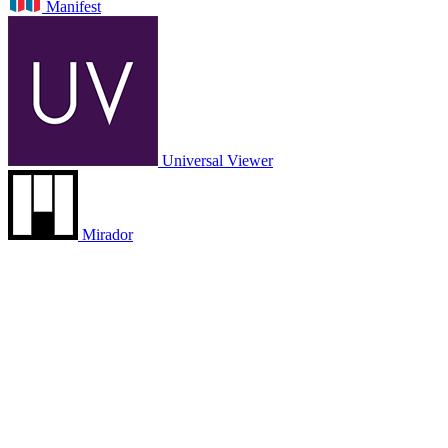
Manifest
16
Universal Viewer
17
Mirador
IIIFマニフェストURL
https://adeac.jp/viewitem/clib-kinda
標題・版事項・所蔵巻号次
Incipit prima pars secunde edita a f
18
出版・頒布事項
Alma in vrbe moguntina ... : p[er] 
出版・頒布事項（年）
Anno d[omi]ni millesimoquadringe
形態事項（数量）
[175] leaves
形態事項（大きさ）
41 cm (fol.)
19
その他のタイトル:Summa theologica.
その他の標題
その他のタイトル:Summa, prima s