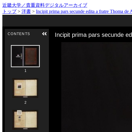
近畿大学／貴重資料デジタルアーカイブ
トップ
>
洋書
>
Incipit prima pars secunde edita a fratre Thoma 
Skip to downloads and alternative formats
Media Viewer
Incipit prima pars secunde ed
CONTENTS
1
2