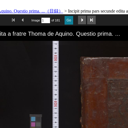
de Aquino. Questio prima. ...（目録）
>
Incipit prima pars secunde edita 
First Image
Previous Image
Next Image
Last Image
Go
Image
of 181
ita a fratre Thoma de Aquino. Questio prima. ...