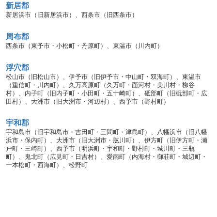
新居郡
新居浜市（旧新居浜市）、西条市（旧西条市）
周布郡
西条市（東予市・小松町・丹原町）、東温市（川内町）
浮穴郡
松山市（旧松山市）、伊予市（旧伊予市・中山町・双海町）、東温市
（重信町・川内町）、久万高原町（久万町・面河村・美川村・柳谷
村）、内子町（旧内子町・小田町・五十崎町）、砥部町（旧砥部町・広
田村）、大洲市（旧大洲市・河辺村）、西予市（野村町）
宇和郡
宇和島市（旧宇和島市・吉田町・三間町・津島町）、八幡浜市（旧八幡
浜市・保内町）、大洲市（旧大洲市・肱川町）、伊方町（旧伊方町・瀬
戸町・三崎町）、西予市（明浜町・宇和町・野村町・城川町・三瓶
町）、鬼北町（広見町・日吉村）、愛南町（内海村・御荘町・城辺町・
一本松町・西海町）、松野町