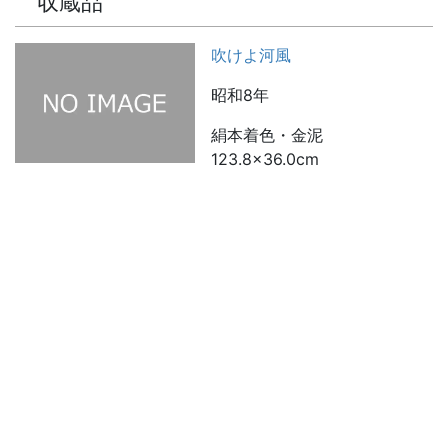
収蔵品
吹けよ河風
昭和8年
絹本着色・金泥
123.8×36.0cm