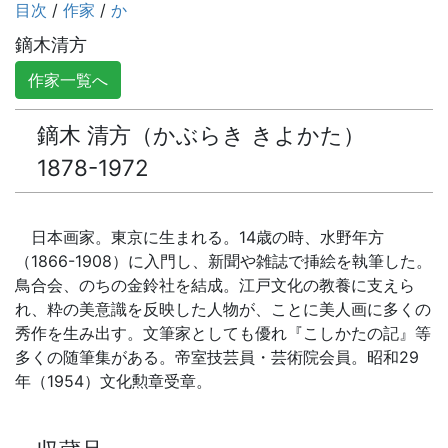
目次
/
作家
/
か
鏑木清方
作家一覧へ
鏑木 清方（かぶらき きよかた）
1878-1972
日本画家。東京に生まれる。14歳の時、水野年方
（1866-1908）に入門し、新聞や雑誌で挿絵を執筆した。
鳥合会、のちの金鈴社を結成。江戸文化の教養に支えら
れ、粋の美意識を反映した人物が、ことに美人画に多くの
秀作を生み出す。文筆家としても優れ『こしかたの記』等
多くの随筆集がある。帝室技芸員・芸術院会員。昭和29
年（1954）文化勲章受章。