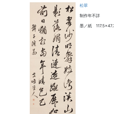
松翠
制作年不詳
墨／紙 117.5×47.