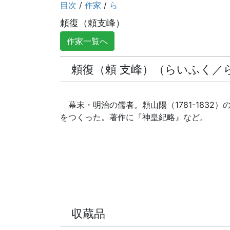
目次
/
作家
/
ら
頼復（頼支峰）
作家一覧へ
頼復（頼 支峰）（らいふく／らい
幕末・明治の儒者。頼山陽（1781-18
をつくった。著作に『神皇紀略』など。
収蔵品