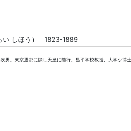
 しほう） 1823-1889
32）の次男。東京遷都に際し天皇に随行。昌平学校教授、大学少