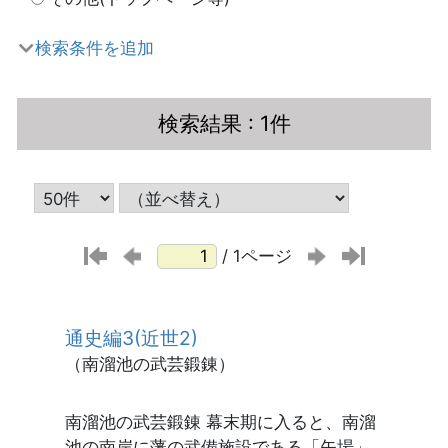
検索条件を追加
検索結果
: 1件
/ 1ページ
通史編3(近世2)
（南溜池の武芸鍛錬）
南溜池の武芸鍛錬 幕末期に入ると、南溜
池の南岸に藩の武備施設である「矢場」