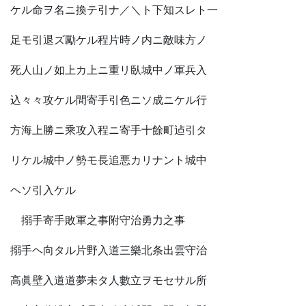
ケル命ヲ名ニ換テ引ナ／＼ト下知スレト一
足モ引退ズ勵ケル程片時ノ内ニ敵味方ノ
死人山ノ如上カ上ニ重リ臥城中ノ軍兵入
込々々攻ケル間寄手引色ニソ成ニケル行
方海上勝ニ乘攻入程ニ寄手十餘町迠引タ
リケル城中ノ勢モ長追悪カリナント城中
ヘソ引入ケル
搦手寄手敗軍之事附守治勇力之事
搦手ヘ向タル片野入道三樂北条出雲守治
高眞壁入道道夢未タ人數立ヲモセサル所