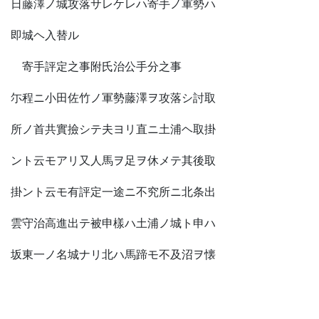
日藤澤ノ城攻落サレケレハ寄手ノ軍勢ハ
即城ヘ入替ル
寄手評定之事附氏治公手分之事
尓程ニ小田佐竹ノ軍勢藤澤ヲ攻落シ討取
所ノ首共實撿シテ夫ヨリ直ニ土浦ヘ取掛
ント云モアリ又人馬ヲ足ヲ休メテ其後取
掛ント云モ有評定一途ニ不究所ニ北条出
雲守治高進出テ被申樣ハ土浦ノ城ト申ハ
坂東一ノ名城ナリ北ハ馬蹄モ不及沼ヲ懐