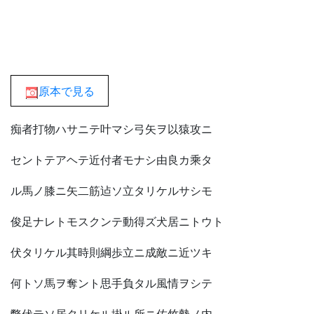
原本で見る
痴者打物ハサニテ叶マシ弓矢ヲ以猿攻ニ
セントテアヘテ近付者モナシ由良カ乘タ
ル馬ノ膝ニ矢二筋迠ソ立タリケルサシモ
俊足ナレトモスクンテ動得ズ犬居ニトウト
伏タリケル其時則綱歩立ニ成敵ニ近ツキ
何トソ馬ヲ奪ント思手負タル風情ヲシテ