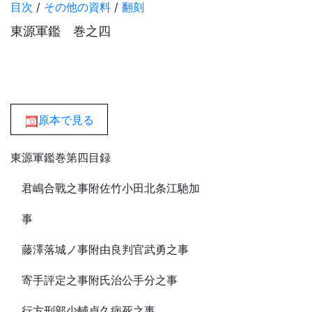
目次
/
その他の資料
/
翻刻
東源軍鑑 巻之四
原本で見る
東源軍鑑巻第四目録
君嶋合戰之事附佐竹小田北条江馳加
事
藤澤落城ノ事附由良判官武勇之事
寄手評定之事附氏治公手分之事
行方刑部少輔貞久病死之事