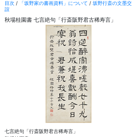
目次
/
「坂野家の書画資料」について
/
坂野行斎の文墨交
誼
秋場桂園書 七言絶句「行斎阪野君古稀寿言」
七言絶句「行斎阪野君古稀寿言」