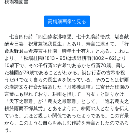
秋場桂園書
高精細画像で見る
七言四行詩「四莚酔客沸喰聲、七十九翁詩恰成、堪喜献
酬今日宴 祝君兼祝我長生」とあり、寿言に添えて、「行
斎坂野君古希寿言祐桂園 時年七十有九」とある。これに
より、「秋場桂園(1813－95)は坂野耕雨(1802－62)より
10歳下で、その子行斎の古希であるから行斎70歳、書し
た桂園が79歳であることがわかる。詩は行斎の古希を祝
うだけでなく自らの長生きを祝っている。そのことは耕雨
の漢詩文を行斎が編纂した『月波楼遺稿』に寄せた桂園の
言葉にも現れており、耕雨を指して「吾友」と語りかけ、
「天下之艱難」が「農夫之最艱難」として、「逸若農夫之
耕於雨而不憚其労」とあるように、耕雨の人となりを伝え
ている。よほど親しい関係であったようである。この背景
から、このような自らを娯しむ作詩を寿言としたのであろ
う。