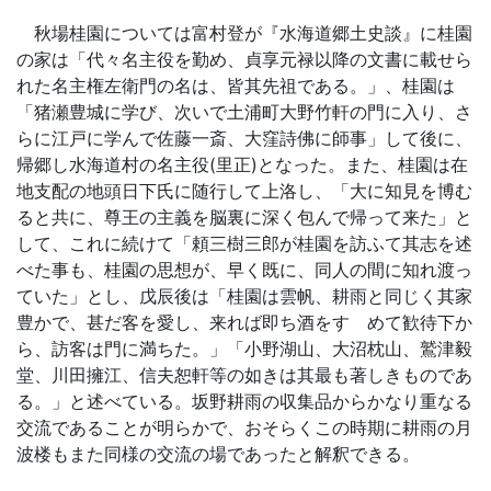
秋場桂園については富村登が『水海道郷土史談』に桂園
の家は「代々名主役を勤め、貞享元禄以降の文書に載せら
れた名主権左衛門の名は、皆其先祖である。」、桂園は
「猪瀬豊城に学び、次いで土浦町大野竹軒の門に入り、さ
らに江戸に学んで佐藤一斎、大窪詩佛に師事」して後に、
帰郷し水海道村の名主役(里正)となった。また、桂園は在
地支配の地頭日下氏に随行して上洛し、「大に知見を博む
ると共に、尊王の主義を脳裏に深く包んで帰って来た」と
して、これに続けて「頼三樹三郎が桂園を訪ふて其志を述
べた事も、桂園の思想が、早く既に、同人の間に知れ渡っ
ていた」とし、戊辰後は「桂園は雲帆、耕雨と同じく其家
豊かで、甚だ客を愛し、来れば即ち酒をすゝめて歓待下か
ら、訪客は門に満ちた。」「小野湖山、大沼枕山、鷲津毅
堂、川田擁江、信夫恕軒等の如きは其最も著しきものであ
る。」と述べている。坂野耕雨の収集品からかなり重なる
交流であることが明らかで、おそらくこの時期に耕雨の月
波楼もまた同様の交流の場であったと解釈できる。