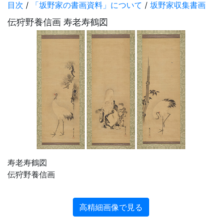
目次
/
「坂野家の書画資料」について
/
坂野家収集書画
伝狩野養信画 寿老寿鶴図
寿老寿鶴図
伝狩野養信画
高精細画像で見る