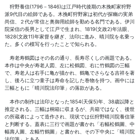
狩野養信(1796－1846)は江戸時代後期の木挽町家狩野
派9代目の絵師である。木挽町狩野家は初代が探幽の実弟
尚信、２代が常信と奥御用絵師を勤める名門である。伊川
院栄信の長男として江戸で生まれ、1819(文政2)年法眼、
1828(文政11)年家督を継ぎ、法印に進み、晴川院を名乗っ
た。多くの模写を行ったことで知られる。
寿老寿鶴図はその名の通り、長寿尽くしの画題である。
本作は中央が寿老人図、左に松鶴図、右に竹鶴図の三幅
で、寿老人は右手に亀が描かれ、鶴亀でさらなる吉祥を著
し、後ろに立つ童子は寿命を記した巻物を持つ。画中には
三幅ともに「晴川院法印筆」の落款がある。
本作の制作は法印となった1854(天保5)年、38歳以降と
推定される。三幅は桐箱に収まるが、共箱ではなく、後世
の所蔵者によって造作され、現状では伝狩野晴川院養信筆
と判断する。蓋表に三行で画題が書かれ「右幅松鶴圖、中
幅壽人圖、左幅竹鶴圖」と書かれ、その下中央に「晴川院
法印筆」とある。