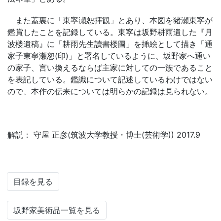
また蓋裏に「東寧瀬恕拝観」とあり、本図を猪瀬東寧が
鑑賞したことを記録している。東寧は坂野耕雨遺した『月
波楼遺稿』に「耕雨先生讀書楼圖」を挿絵として描き「通
家子東寧瀬恕(印)」と署名しているように、坂野家へ通い
の家子、言い換えるならば主家に対しての一族であること
を表記している。鑑識について記述しているわけではない
ので、本作の伝来については明らかの記録は見られない。
解説： 守屋 正彦(筑波大学教授・博士(芸術学)) 2017.9
目録を見る
坂野家美術品一覧を見る