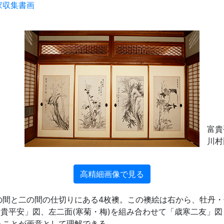
家収集書画
富貴
川村
高精細画像で見る
間と二の間の仕切りにある4枚襖。この襖絵は右から、牡丹・
富貴平安」図、左二面(寒菊・梅)を組み合わせて「歳寒二友」
うことが画意として理解できる。