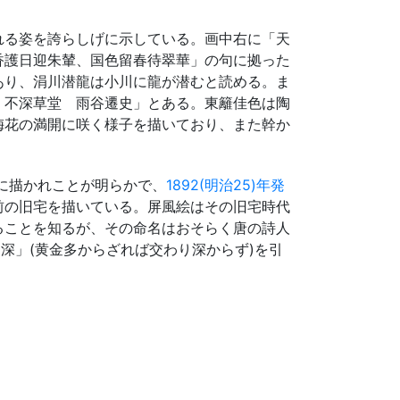
れる姿を誇らしげに示している。画中右に「天
香護日迎朱輦、国色留春待翠華」の句に拠った
あり、涓川潜龍は小川に龍が潜むと読める。ま
 不深草堂 雨谷遷史」とある。東籬佳色は陶
梅花の満開に咲く様子を描いており、また幹か
年に描かれことが明らかで、
1892(明治25)年発
前の旧宅を描いている。屏風絵はその旧宅時代
ることを知るが、その命名はおそらく唐の詩人
深」(黄金多からざれば交わり深からず)を引