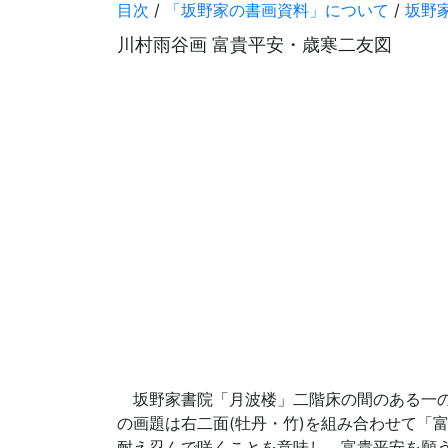
目次
/
「坂野家の書画資料」について
/
坂野
川村雨谷画 富貴平安・歳寒二友図
坂野家書院「月波楼」二階床の間のある一の
の画題は右二面(牡丹・竹)を組み合わせて「
耐え忍んで咲くことを意味し、富貴平安を願