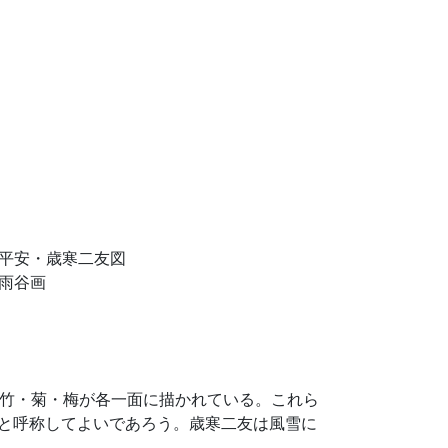
平安・歳寒二友図
雨谷画
竹・菊・梅が各一面に描かれている。これら
図と呼称してよいであろう。歳寒二友は風雪に