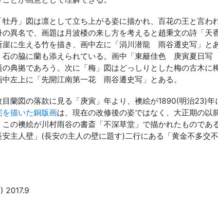
牡丹」図は凛として立ち上がる姿に描かれ、百花の王と言わ
丹の異名で、画題は月波楼の来し方を考えると趙秉文の詩「天
断崖に生える竹を描き、画中左に「涓川潜龍 雨谷遷史写」と
、石の脇に蘭も添えられている。画中「東籬佳色 庚寅夏日写
題の典拠であろう。次に「梅」図はどっしりとした梅の古木に
画中左上に「先開江南第一花 雨谷遷史写」とある。
蘭図の落款に見る「庚寅」年より、襖絵が1890(明治23)
宅を描いた銅版画
は、現在の改修後の姿ではなく、大正期の以
、この襖絵が川村雨谷の書斎「不深草堂」で描かれたものであ
安主人壁」(長安の主人の壁に題す)二行にある「黄金不多交不
017.9