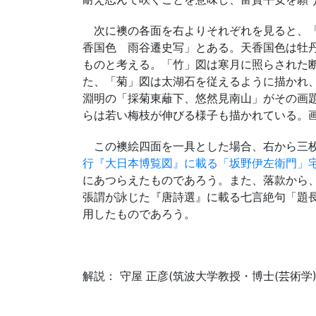
次に襖の各面を右よりそれぞれを見ると、「
香国色 雨谷遷史写」とある。天香国色は牡
ものと考える。「竹」図は寒月に照らされた
た、「菊」図は太湖石を従えるように描かれ
淵明の「採菊東蘺下、悠然見南山」がその画
らは若い梅枝が伸びる様子も描かれている。
この襖絵四面を一具とした場合、右から三枚目
行『大日本博覧図』に載る「坂野伊左衛門」
にあつらえたものであろう。また、落款から
張謂が詠じた『唐詩選』に載る七言絶句「題長
用したものであろう。
解説： 守屋 正彦(筑波大学教授・博士(芸術学)) 2