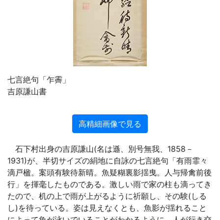
七言絶句「乍霽」
吉原謙山書
高精細画像で見る
石下村出身の吉原謙山(名は遜、別号無我、1858－
1931)が、半切サイズの絹地に自詠の七言絶句「有雨霏々
滴戸楹。案頭有験待新晴。魚疑糊裏影揺曳。人与帰禽前後
行」を揮毫したものである。激しい雨で家の柱も滴ってき
たので、机の上で雨が上がるように祈願し、その験(しる
し)を待っている。姿は見えなくとも、魚影が揺れること
によって魚が泳いでいることがわかるように、人が行き交