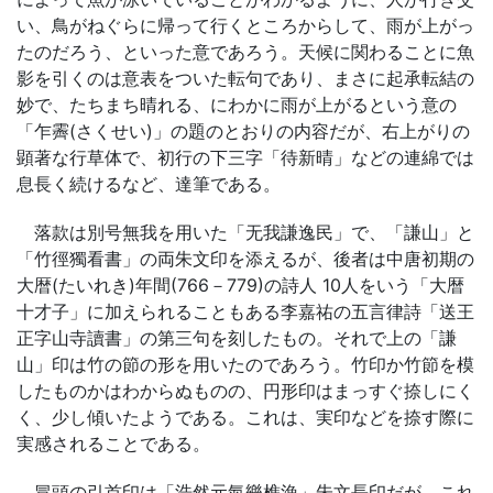
い、鳥がねぐらに帰って行くところからして、雨が上がっ
たのだろう、といった意であろう。天候に関わることに魚
影を引くのは意表をついた転句であり、まさに起承転結の
妙で、たちまち晴れる、にわかに雨が上がるという意の
「乍霽(さくせい)」の題のとおりの内容だが、右上がりの
顕著な行草体で、初行の下三字「待新晴」などの連綿では
息長く続けるなど、達筆である。
落款は別号無我を用いた「无我謙逸民」で、「謙山」と
「竹徑獨看書」の両朱文印を添えるが、後者は中唐初期の
大暦(たいれき)年間(766－779)の詩人 10人をいう「大暦
十才子」に加えられることもある李嘉祐の五言律詩「送王
正字山寺讀書」の第三句を刻したもの。それで上の「謙
山」印は竹の節の形を用いたのであろう。竹印か竹節を模
したものかはわからぬものの、円形印はまっすぐ捺しにく
く、少し傾いたようである。これは、実印などを捺す際に
実感されることである。
冒頭の引首印は「浩然元氣樂樵漁」朱文長印だが、これ