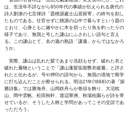
は、生没年不詳ながら850年代の事績が伝えられる唐代の
詩人劉滄の七言律詩「題桃源處士山居留寄」の終句を刻し
たものである。仕官せずに桃源の山中で暮らすという題の
とおり、心身ともに健やかに木を切ったり魚を釣ったりの
様子であり、無我と号した謙山にふさわしい語句と言え
る。この謙山とて、名の遜の熟語「謙遜」からではなかろ
うか。
実際、謙山は乱れた髪であまり洗顔もせず、破れた衣と
破れた履物ということで「謙山蓬髪垢面弊衣破履」と評さ
れたと伝わるが、号や押印の語句から、無我の境地で斯学
に打ち込んだことが察せられる。明治21年(1888)の著『探
勝詩集』では勝海舟、山岡鉄舟らが巻頭を飾り、大沼枕
山、間中雲帆、松田秋軒、渡辺華洲、秋場桂園らが詩を寄
せているが、そうした人柄と学問があってこその交誼であ
っただろう。