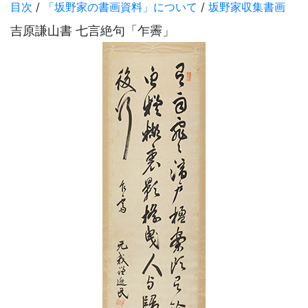
目次
/
「坂野家の書画資料」について
/
坂野家収集書画
吉原謙山書 七言絶句「乍霽」