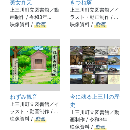
美女弁天
きつね塚
上三川町立図書館／動
上三川町立図書館／イ
画制作 / 令和3年
ラスト・動画制作 / 令
（2021）
映像資料 /
動画
和3年（2021）
映像資料 /
動画
ねずみ観音
今に残る上三川の歴
上三川町立図書館／イ
史
ラスト・動画制作 / 令
上三川町立図書館／動
和3年（2021）
映像資料 /
動画
画制作 / 令和3年
（2021）
映像資料 /
動画