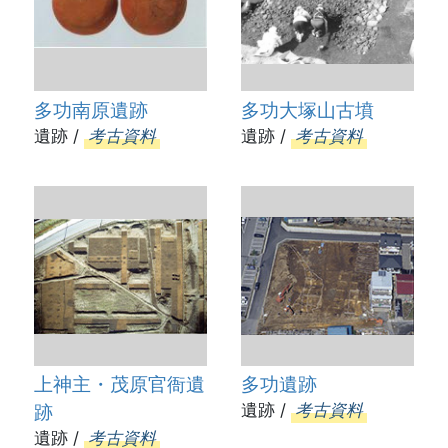
多功南原遺跡
多功大塚山古墳
遺跡 /
考古資料
遺跡 /
考古資料
上神主・茂原官衙遺
多功遺跡
跡
遺跡 /
考古資料
遺跡 /
考古資料