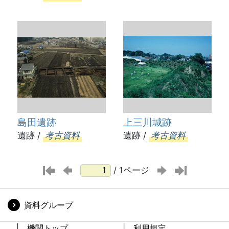
島田遺跡
上三川城跡
遺跡 /
考古資料
遺跡 /
考古資料
/ 1ページ
資料グループ
機関トップ
利用規定