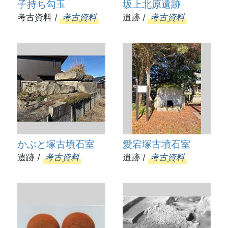
子持ち勾玉
坂上北原遺跡
考古資料 /
考古資料
遺跡 /
考古資料
かぶと塚古墳石室
愛宕塚古墳石室
遺跡 /
考古資料
遺跡 /
考古資料