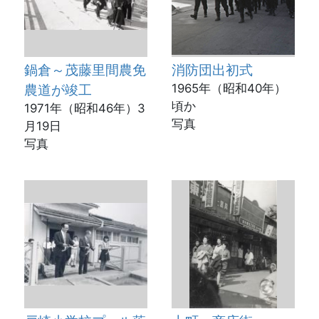
鍋倉～茂藤里間農免
消防団出初式
農道が竣工
1965年（昭和40年）
頃か
1971年（昭和46年）3
写真
月19日
写真