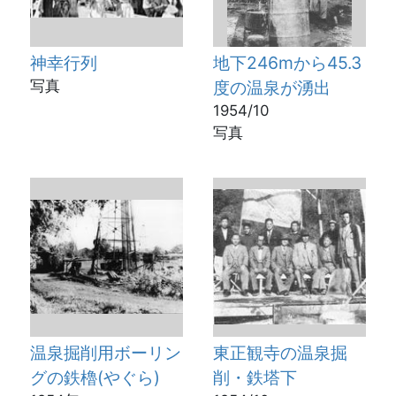
神幸行列
地下246mから45.3
写真
度の温泉が湧出
1954/10
写真
温泉掘削用ボーリン
東正観寺の温泉掘
グの鉄櫓(やぐら)
削・鉄塔下