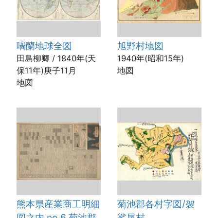
喎蘭地球全図
旭野村地図
田島柳卿 / 1840年(天
1940年(昭和15年)
保11年)庚子11月
地図
地図
熊本県産業商工明細
菊池郡各村字図/袈
図之内 no.6 菊池郡
裟尾村