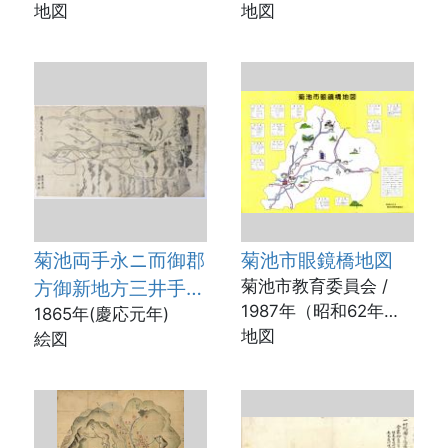
地図
地図
菊池両手永ニ而御郡
菊池市眼鏡橋地図
方御新地方三井手筋
菊池市教育委員会 /
1987年（昭和62年）3
略絵図
1865年(慶応元年)
月
地図
絵図