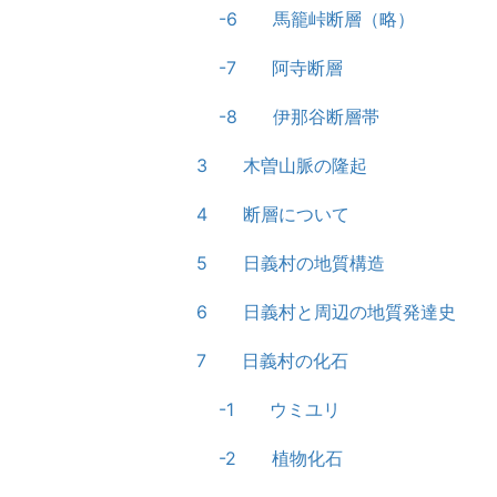
-6 馬籠峠断層（略）
-7 阿寺断層
-8 伊那谷断層帯
3 木曽山脈の隆起
4 断層について
5 日義村の地質構造
6 日義村と周辺の地質発達史
7 日義村の化石
-1 ウミユリ
-2 植物化石