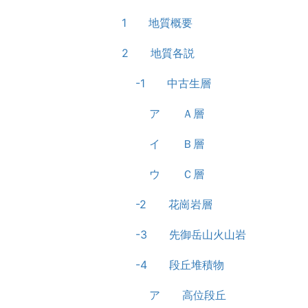
1 地質概要
2 地質各説
-1 中古生層
ア Ａ層
イ Ｂ層
ウ Ｃ層
-2 花崗岩層
-3 先御岳山火山岩
-4 段丘堆積物
ア 高位段丘