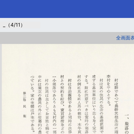
（4/11）