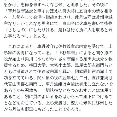
射かけ、忠節を致すべく存じ候」と返事した。その後に
「車丹波守猛虎と申すおぼえの侍大将に五百余の勢を相添
へ、加勢をして会津へ指越されけり。此丹波守は常州車城
主なり。かくれなき勇者にて、白四半に火車を書いて指物
（さしもの）にしたりける。是れは行く所に人を取ると云
ふ事なるべし」とある。
これによると、車丹波守は佐竹義宣の内意を受けて、上
杉家の客将になっている。『上杉年譜』によると関ケ原の
役が始まり梁川（やながわ）城を守備する須田大炊介を救
援するため、横田大学、大塔小太郎、黒屋太郎左衛門らと
ともに派遣されて伊達政宗軍と戦い、阿武隈川岸の瀬上で
功を立てている。関ケ原の役の翌年七月二日、直江兼続は
代官山田喜右衛門に、車丹波組は今後は御用に立たないで
あろうから召放ち、一切扶持などをつかわすことは無用で
あること、別に質のよい者をみはからって組下につけるこ
となどを命じている。上杉景勝は、翌月に米沢に移封した
から丹波も郷里にもどったことであろう。