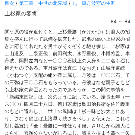
目次
/
第三章 中世の北茨城
/
九 車丹波守の生涯
上杉家の客将
84 ～ 84
関ケ原の役が近付くと、上杉景勝（かげかつ）は浪人の招
集を盛んに行って武備を拡充した。武名の高い上杉家の招
きに応じて名だたる勇士がぞくぞくと馳せ参じ、上杉家は
上山道及、上泉正俊、前田利太、永野重俊、小幡将監、車
丹波、岡野左内など一〇〇〇石以上の大身を二二名も召し
抱えたのである。車丹波守は直江（なおえ）山城守兼続
（かねつぐ）支配の組外衆に属し、丹波は一〇〇〇石、子
の三弥は三〇〇石をもらっている。丹波はなぜ親子ともど
も上杉家の家臣となったのであろうか。この間の事情を
『新編東国記』は、次のように記している。慶長五年（一
六〇〇）四月二十八日、徳川家康は島田治兵衛を佐竹義重
のもとに遣わし、「世上の風聞は上杉一味と沙太これあ
り、さなく候はば上洛早く致さるべし」と伝えた。これに
対し義宣は「全く景勝に一味仕らず候、さりながら誰人に
よらず、秀頼公をないがしろにし、我党を振まう輩へ一矢