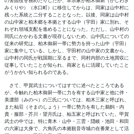
の警固役を務めたりしたが、本宗家が柏木御厨（かしわぎ
みくりや）（水口町）に移住してからは、同家は山中村に
残った系統と二分することとなった。以後、同家は山中村
の山中家と柏木郷を本拠とする山中（宇田）家に別れ、そ
れぞれ領域支配を進めることになった。ただし、山中村の
同氏にかかわる文書が現存しないため、山中氏についての
従来の研究は、柏木御厨一帯に勢力を持った山中（宇田）
家に集中している。しかし、宇田村の山中家の文書から、
山中村の同氏が戦国期に至るまで、同村内部の土地買収に
従事していたことが知られ、両家ともに活躍していたこと
がうかがい知られるのである。
さて、甲賀武士についてはすでに述べたところである
が、今触れた柏木御厨一帯に力を有する山中家と他に伴・
美濃部（みのべ）の三氏については、柏木三家と呼ばれ、
また杣荘（そまのしょう）一帯に勢力を有した鵜飼・内
貴・服部・芥川・望月氏は、杣五家と呼ばれていた。甲賀
武士の中では、特に青木・山中・三雲・隠岐・池田・和田
の六家は大身で、六角氏の本拠観音寺城の在番衆として活