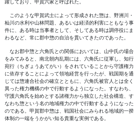
躍しており、甲賀六家と呼ばれた。
このような甲賀武士によって形成された惣は、野洲川・
杣川の水利や山林問題、あるいは経済的利害にともなう事
件に、ある時は当事者として、そしてある時は調停役にま
わるなど、常に郡中惣の自治を貫いてきたのであった。
なお郡中惣と六角氏との関係においては、山中氏の場合
をみてみると、南北朝内乱期には、六角氏に従軍し、知行
宛行（ちぎょうあてがい）をされていることから守護権力
に依存することによって領地経営を行ったが、戦国期を通
じては惣連合社会の確立とともに、六角氏被官人とは全く
異った権力機構の中で行動するようになった。すなわち、
守護六角氏を始めとする諸権力から独立した社会構造、す
なわち惣という名の地域権力の中で行動するようになった
のである。甲賀郡中惣は、戦国社会にみられる地域的一揆
体制の一端をうかがい知る貴重な実例である。