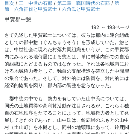
目次
/
三 中世の石部
/
第二章 戦国時代の石部
/
第一
節 六角征伐と甲賀武士
/
六角氏と甲賀武士
甲賀郡中惣
192 ～ 193ページ
さて先述した甲賀武士については、彼らは郡内に連合組織
としての郡中惣（ぐんちゅうそう）を形成していた。惣と
は、中世社会に現れた村落共同組織をいうが、この甲賀郡
内にみられる地侍層による惣とは、単に村落内部での自治
的組織にとどまるものではなかった。それは各地域内にお
ける地域権力者として、独自の支配構造を確立した中間層
の集合であった。そして、対外的には防衛を、対内的には
経済的協調を図り、郡内部の調整を怠らなかった。
郡中惣の中でも、勢力を有していた山中氏については、
同氏の土地買得や高利貸活動が注目されるが、これらも独
自の在地秩序をたてることによって、地域権力者として発
展してきたのであった。山中氏は、鈴鹿峠のふもとの山中
村（土山町）を本拠とし、同村の地頭職にあって、鈴鹿関