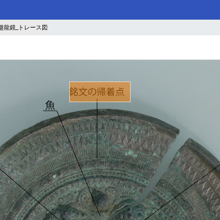
盤龍鏡_トレース図