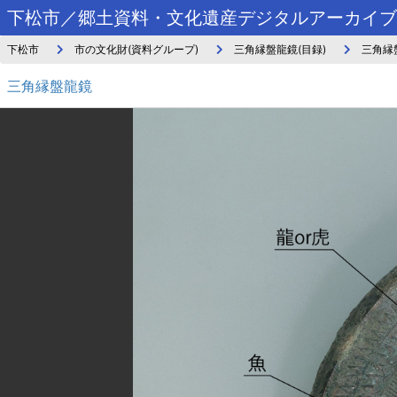
下松市／郷土資料・文化遺産デジタルアーカイブ
下松市
市の文化財(資料グループ)
三角縁盤龍鏡(目録)
三角縁