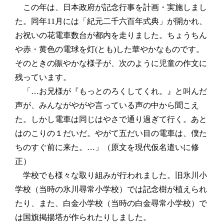
この年は、日本政府が記念行事を計画・実施しまし
た。同年11月には「紀元二千六百年式典」が開かれ、
お祝いの花電車数台が都内を走りました。ちょうちん
や赤・黄色の電球を灯(とも)した華やかなものです。
そのときの賑やかな様子が、次のように児童の作文に
残っています。
「…お兄様が『もっとのろくしてくれ。』と叫んだ
声が、みんながやがや言っている声の中から聞こえ
た。しかし電車は同じはやさで通り過ぎて行く。あと
はのこりの１だいだ。やがて五だい目の電車は、僕た
ちのすぐ前に来た。…」（原文を現代仮名遣いに修
正）
学校でも様々な取り組みが行われました。旧氷川小
学校（当時の氷川尋常小学校）では記念樹が植えられ
たり、また、白金小学校（当時の白金尋常小学校）で
は国旗掲揚塔が作られたりしました。