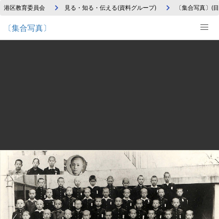
港区教育委員会
見る・知る・伝える(資料グループ)
〔集合写真〕(目