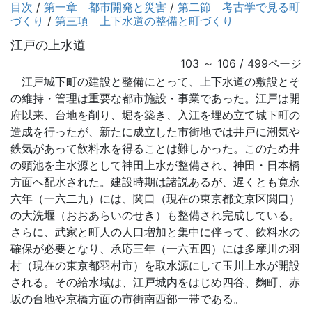
目次
/
第一章 都市開発と災害
/
第二節 考古学で見る町
づくり
/
第三項 上下水道の整備と町づくり
江戸の上水道
103 ～ 106 / 499ページ
江戸城下町の建設と整備にとって、上下水道の敷設とそ
の維持・管理は重要な都市施設・事業であった。江戸は開
府以来、台地を削り、堀を築き、入江を埋め立て城下町の
造成を行ったが、新たに成立した市街地では井戸に潮気や
鉄気があって飲料水を得ることは難しかった。このため井
の頭池を主水源として神田上水が整備され、神田・日本橋
方面へ配水された。建設時期は諸説あるが、遅くとも寛永
六年（一六二九）には、関口（現在の東京都文京区関口）
の大洗堰（おおあらいのせき）も整備され完成している。
さらに、武家と町人の人口増加と集中に伴って、飲料水の
確保が必要となり、承応三年（一六五四）には多摩川の羽
村（現在の東京都羽村市）を取水源にして玉川上水が開設
される。その給水域は、江戸城内をはじめ四谷、麴町、赤
坂の台地や京橋方面の市街南西部一帯である。