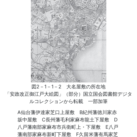
図2－1－1－2 大名屋敷の所在地
「安政改正御江戸大絵図」（部分）国立国会図書館デジタ
ルコレクションから転載 一部加筆
A仙台藩伊達家芝口上屋敷 B紀州藩徳川家赤
坂中屋敷 C長州藩毛利家麻布龍土下屋敷 D
八戸藩南部家麻布市兵衛町上・下屋敷 E八戸
藩南部家麻布新町下屋敷 F久留米藩有馬家芝