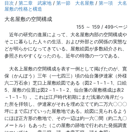
目次
/
第二章 武家地
/
第一節 大名屋敷
/
第一項 大名
屋敷の性格と構造
大名屋敷の空間構成
155 ～ 159 / 499ページ
近年の研究の進展によって、大名屋敷内部の空間構成や
そこに暮らした人々の生活、および外部との関係の実態な
どが明らかになってきている。屋敷絵図が多数紹介され、
参照されやすくなったのも、近年の特徴の一つである。
大名上屋敷の空間構成を表す一例として掲げたのが、寛
保（かんぽう）三年（一七四三）頃の仙台藩伊達家（外様
六二万石余）芝口上屋敷絵図である（図2－1－1－1、口絵
5、屋敷の位置は図2－1－1－2、仙台藩の屋敷構成は表2
－1－1－1）。これは江戸時代初期にまだ浅瀬の海岸だっ
た所を拝領し、伊達家がそれを埋め立てて約二万六〇〇〇
坪にまで広げていった屋敷地である。絵図に見られるよう
にほぼ正方形の敷地で、その一辺は約一六〇間（約二九〇
メートル）もあった（この屋敷の跡地で行われた発掘調査