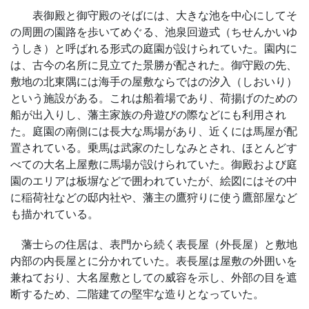
表御殿と御守殿のそばには、大きな池を中心にしてそ
の周囲の園路を歩いてめぐる、池泉回遊式（ちせんかいゆ
うしき）と呼ばれる形式の庭園が設けられていた。園内に
は、古今の名所に見立てた景勝が配された。御守殿の先、
敷地の北東隅には海手の屋敷ならではの汐入（しおいり）
という施設がある。これは船着場であり、荷揚げのための
船が出入りし、藩主家族の舟遊びの際などにも利用され
た。庭園の南側には長大な馬場があり、近くには馬屋が配
置されている。乗馬は武家のたしなみとされ、ほとんどす
べての大名上屋敷に馬場が設けられていた。御殿および庭
園のエリアは板塀などで囲われていたが、絵図にはその中
に稲荷社などの邸内社や、藩主の鷹狩りに使う鷹部屋など
も描かれている。
藩士らの住居は、表門から続く表長屋（外長屋）と敷地
内部の内長屋とに分かれていた。表長屋は屋敷の外囲いを
兼ねており、大名屋敷としての威容を示し、外部の目を遮
断するため、二階建ての堅牢な造りとなっていた。