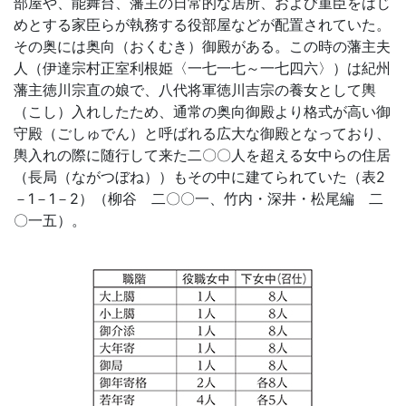
部屋や、能舞台、藩主の日常的な居所、および重臣をはじ
めとする家臣らが執務する役部屋などが配置されていた。
その奥には奥向（おくむき）御殿がある。この時の藩主夫
人（伊達宗村正室利根姫〈一七一七～一七四六〉）は紀州
藩主徳川宗直の娘で、八代将軍徳川吉宗の養女として輿
（こし）入れしたため、通常の奥向御殿より格式が高い御
守殿（ごしゅでん）と呼ばれる広大な御殿となっており、
輿入れの際に随行して来た二〇〇人を超える女中らの住居
（長局（ながつぼね））もその中に建てられていた（表2
－1－1－2）（柳谷 二〇〇一、竹内・深井・松尾編 二
〇一五）。