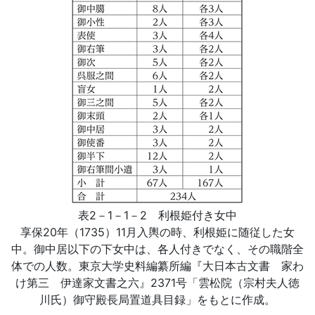
表2－1－1－2 利根姫付き女中
享保20年（1735）11月入輿の時、利根姫に随従した女
中。御中居以下の下女中は、各人付きでなく、その職階全
体での人数。東京大学史料編纂所編『大日本古文書 家わ
け第三 伊達家文書之六』2371号「雲松院（宗村夫人徳
川氏）御守殿長局置道具目録」をもとに作成。