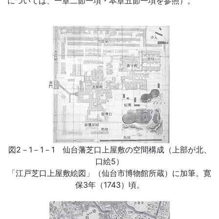
については、一章二節一項・本章五節一項を参照）。
図2－1－1－1 仙台藩芝口上屋敷の空間構成（上部が北、
口絵5）
「江戸芝口上屋敷絵図」（仙台市博物館所蔵）に加筆。寛
保3年（1743）頃。