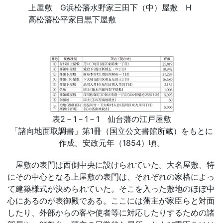
上屋敷 G浜松藩水野家三田下（中）屋敷 H
高松藩松平家目黒下屋敷
表2－1－1－1 仙台藩の江戸屋敷
「諸向地面取調書」第1冊（国立公文書館所蔵）をもとに
作成。安政元年（1854）頃。
屋敷の表門は西側中央に設けられていた。大名屋敷、特
にその中心となる上屋敷の表門は、それぞれの家格によっ
て建築様式が決められていた。そこを入った敷地のほぼ中
心にあるのが表御殿である。ここには藩主が家臣らと対面
したり、外部からの客や使者等に対応したりするための諸