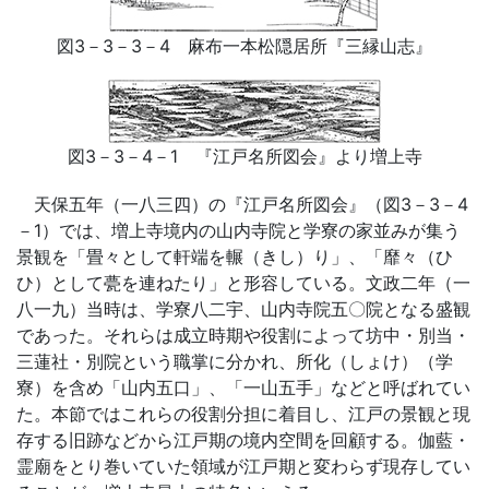
図3－3－3－4 麻布一本松隠居所『三縁山志』
図3－3－4－1 『江戸名所図会』より増上寺
天保五年（一八三四）の『江戸名所図会』（図3－3－4
－1）では、増上寺境内の山内寺院と学寮の家並みが集う
景観を「畳々として軒端を輾（きし）り」、「靡々（ひ
ひ）として甍を連ねたり」と形容している。文政二年（一
八一九）当時は、学寮八二宇、山内寺院五〇院となる盛観
であった。それらは成立時期や役割によって坊中・別当・
三蓮社・別院という職掌に分かれ、所化（しょけ）（学
寮）を含め「山内五口」、「一山五手」などと呼ばれてい
た。本節ではこれらの役割分担に着目し、江戸の景観と現
存する旧跡などから江戸期の境内空間を回顧する。伽藍・
霊廟をとり巻いていた領域が江戸期と変わらず現存してい