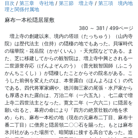
目次
/
第三章 寺社地
/
第三節 増上寺
/
第三項 境内地
理と関係付属地
麻布一本松隠居屋敷
380 ～ 381 / 499ページ
増上寺の創建以来、境内の塔頭（たっちゅう）（山内寺
院）は歴代法主（住持）の隠棲の地でもあった。貝塚時代
の瑞華院・花岳院（かがくいん）・天光院などである。ま
た、芝に移建してからの観智院は、増上寺中興とされる一
二世源誉存応（げんよぞんのう）（普光観智国師（ふこう
かんちこくし））が隠棲したことからその院名がある。こ
うした前例を変えたのは、本誉露白（ほんよろはく）の代
である。四代将軍家綱や、徳川御三家の尾張・水戸家から
も厚遇された露白は、万治二年（一六五九）、七二歳で増
上寺二四世法主となった。寛文二年（一六六二）に隠居を
願い出ると、幕府の命により「四方の絶景壮観の地を求
め」られ、麻布一本松の地（現在の元麻布二丁目、麻布十
番二丁目）に僧房と隠居領二〇〇石を賜った。もとは麻布
氷川社があった場所で、暗闇坂に接する高台であった。造