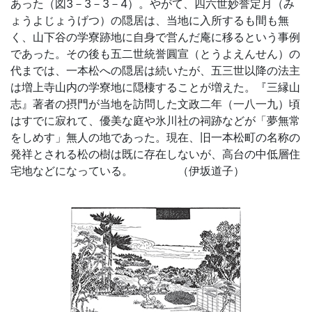
あった（図3－3－3－4）。やがて、四六世妙誉定月（み
ょうよじょうげつ）の隠居は、当地に入所するも間も無
く、山下谷の学寮跡地に自身で営んだ庵に移るという事例
であった。その後も五二世統誉圓宣（とうよえんせん）の
代までは、一本松への隠居は続いたが、五三世以降の法主
は増上寺山内の学寮地に隠棲することが増えた。『三縁山
志』著者の摂門が当地を訪問した文政二年（一八一九）頃
はすでに寂れて、優美な庭や氷川社の祠跡などが「夢無常
をしめす」無人の地であった。現在、旧一本松町の名称の
発祥とされる松の樹は既に存在しないが、高台の中低層住
宅地などになっている。 （伊坂道子）