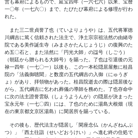
営も幕府によるもので、延宝四年（一六七六）以来、宝暦
一〇年（一七六〇）まで、たびたび幕府による修理が行わ
れた。
また三二世貞誉了也（ていよりょうや）は、五代将軍徳
川綱吉に篤く信頼された法主で、浄土宗宗祖法然の由緒寺
院である美作誕生寺（みまさかたんじょうじ）の復興のた
め五〇石と、また法然に「円光大師」の諡号（しごう）
（朝廷から贈られる大師号）を賜った。了也は引退後の元
禄一四年（一七〇一）以後も、この一本松隠居屋敷に桂昌
院の「法義御聴聞」と数度の五代綱吉の入御（にゅうぎ
ょ）があり、拝領物があった。桂昌院逝去の際は隠居後な
がら、五代綱吉に乞われ葬儀の導師を務めた。了也存命中
に次の法主證誉雲臥（しょうようんが）の隠居が決まった
宝永元年（一七〇四）には、了也のために湯島大根畑（現
在の東京都文京区湯島）に閑居所を賜っている。
その後も、歴代法主が隠居し「閑座念仏（かんざねんぶ
つ）」「西土往詣（せいどおうけい）」へ進む終の住処で