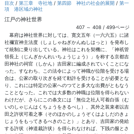
目次
/
第三章 寺社地
/
第四節 神社の社会的展開
/
第一
項 港区域の神社
江戸の神社世界
407 ～ 408 / 499ページ
幕府は神社世界に対しては、寛文五年（一六六五）に諸
社禰宜神主法度（しょしゃねぎかんぬしはっと）を発布し
て統制に乗り出している。神社はこれを契機に、「神祇管
領長上（じんぎかんれいちょうじょう）」を称する京都吉
田神社の祠官（しかん）吉田家に編成されていくことにな
った。すなわち、この法令によって神職が位階を受ける場
合は、公家の取り次ぎを経て勅許を受けることが必要とな
り、これには特定の公家へのつてと多大な出費がともなう
こととなった。これでは大多数の神職は位階を得られない
わけだが、さらにこの条文には「無位之社人可着白張（む
いのしゃじんはくちょうをきるべし）、其外之装束者以吉
田之許状可着之事（そのほかのしょうぞくはよしだのきょ
じょうをもってきるべきのこと）」とあり、吉田家の発給
する許状（神道裁許状）を得られなければ、下賎の服とさ