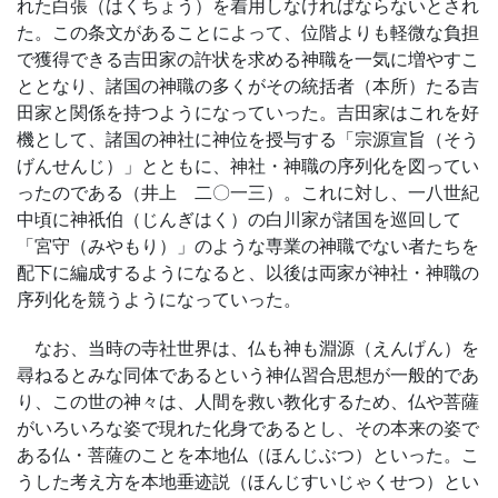
れた白張（はくちょう）を着用しなければならないとされ
た。この条文があることによって、位階よりも軽微な負担
で獲得できる吉田家の許状を求める神職を一気に増やすこ
ととなり、諸国の神職の多くがその統括者（本所）たる吉
田家と関係を持つようになっていった。吉田家はこれを好
機として、諸国の神社に神位を授与する「宗源宣旨（そう
げんせんじ）」とともに、神社・神職の序列化を図ってい
ったのである（井上 二〇一三）。これに対し、一八世紀
中頃に神祇伯（じんぎはく）の白川家が諸国を巡回して
「宮守（みやもり）」のような専業の神職でない者たちを
配下に編成するようになると、以後は両家が神社・神職の
序列化を競うようになっていった。
なお、当時の寺社世界は、仏も神も淵源（えんげん）を
尋ねるとみな同体であるという神仏習合思想が一般的であ
り、この世の神々は、人間を救い教化するため、仏や菩薩
がいろいろな姿で現れた化身であるとし、その本来の姿で
ある仏・菩薩のことを本地仏（ほんじぶつ）といった。こ
うした考え方を本地垂迹説（ほんじすいじゃくせつ）とい