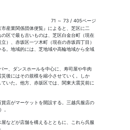
71 ～ 73 / 405ページ
京市産業関係団体便覧』によると、芝区に二
れの区で最も古いものは、芝区白金台町（現在
設立）、赤坂区一ツ木町（現在の赤坂四丁目）
いる。地域的には、芝地域や高輪地域から全域
やバー、ダンスホールを中心に、寿司屋や牛肉
震災後にはその規模を縮小させていく。しか
していた。他方、赤坂区では、関東大震災前に
百貨店がマーケットを開設する。三越呉服店の
2）。
木屋などが店舗を構えるとともに、これら呉服
た。