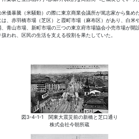
米価暴騰（米騒動）の際に東京商業会議所が篤志家から集め
には、赤羽橋市場（芝区）と霞町市場（麻布区）があり、白米
場、青山市場、新町市場の三つの東京府市場協会小売市場が開
り扱われ、区民の生活を支える役割を果たしていた。
図3-4-1-1 関東大震災前の新橋と芝口通り
株式会社今朝所蔵