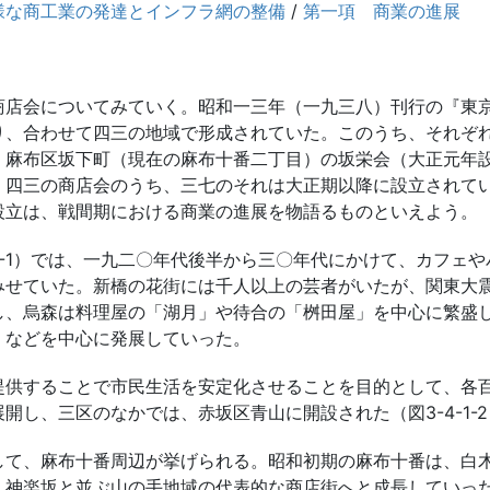
様な商工業の発達とインフラ網の整備
/
第一項 商業の進展
店会についてみていく。昭和一三年（一九三八）刊行の『東
り、合わせて四三の地域で形成されていた。このうち、それぞ
、麻布区坂下町（現在の麻布十番二丁目）の坂栄会（大正元年
、四三の商店会のうち、三七のそれは大正期以降に設立されて
設立は、戦間期における商業の進展を物語るものといえよう。
1-1）では、一九二〇年代後半から三〇年代にかけて、カフェ
みせていた。新橋の花街には千人以上の芸者がいたが、関東大
し、烏森は料理屋の「湖月」や待合の「桝田屋」を中心に繁盛
」などを中心に発展していった。
供することで市民生活を安定化させることを目的として、各
し、三区のなかでは、赤坂区青山に開設された（図3-4-1-
て、麻布十番周辺が挙げられる。昭和初期の麻布十番は、白
、神楽坂と並ぶ山の手地域の代表的な商店街へと成長していっ