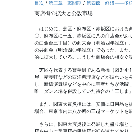
目次
/
第三章 戦間期
/
第四節 経済――多
商店街の拡大と公設市場
はじめに、芝区・麻布区・赤坂区における商
〇、麻布区に一五、赤坂区に八の商店会があ
の白金台三丁目）の商栄会（明治四年設立）
の共商会（明治四〇年設立）であった。また
的に拡大している。こうした商店会の相次ぐ
芝区を代表する繁華街である新橋（図3-4-
屋、精養軒などの西洋料理店などが賑わいを
し、新橋演舞場などを中心に芸者たちが活躍
唯一ダンス場を併設していた待合の「三しま
また、関東大震災後には、安価に日用品を提
場合、東京市内に八か所の三越マーケットを展開
さらに、関東大震災後に発展した盛り場とし
店を中心に製菓店や唐物店が軒を連ねており