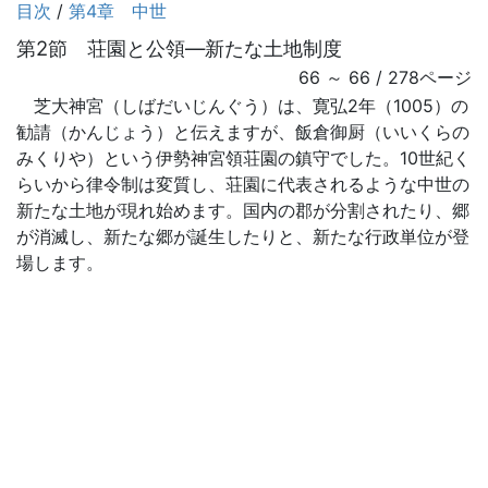
目次
/
第4章 中世
第2節 荘園と公領―新たな土地制度
66 ～ 66 / 278ページ
芝大神宮（しばだいじんぐう）は、寛弘2年（1005）の
勧請（かんじょう）と伝えますが、飯倉御厨（いいくらの
みくりや）という伊勢神宮領荘園の鎮守でした。10世紀く
らいから律令制は変質し、荘園に代表されるような中世の
新たな土地が現れ始めます。国内の郡が分割されたり、郷
が消滅し、新たな郷が誕生したりと、新たな行政単位が登
場します。