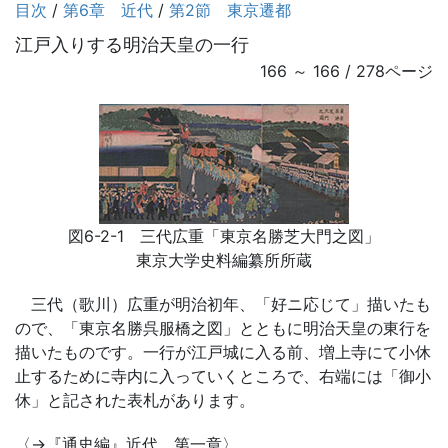
目次
/
第6章 近代
/
第2節 東京遷都
江戸入りする明治天皇の一行
166 ～ 166 / 278ページ
図6-2-1 三代広重「東京名勝芝大門之図」
東京大学史料編纂所所蔵
三代（歌川）広重が明治初年、「好ニ応じて」描いたも
ので、「東京名勝呉服橋之図」とともに明治天皇の東行を
描いたものです。一行が江戸城に入る前、増上寺にて小休
止するために寺内に入っていくところで、右端には「御小
休」と記された表札があります。
〈→『通史編』近代 第一章〉