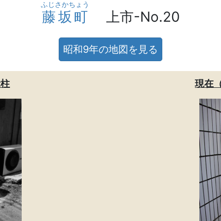
ふじさかちょう
藤坂町
上市-No.20
昭和9年の地図を見る
示柱
現在（