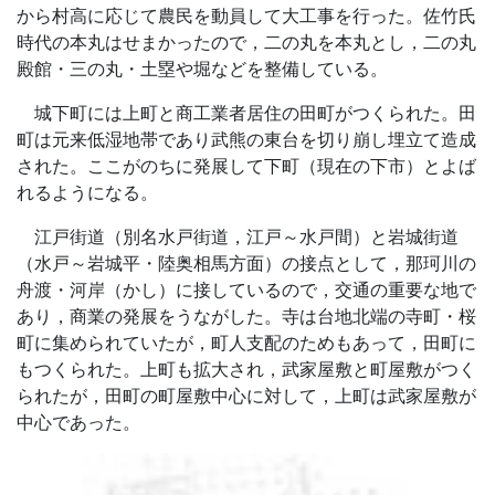
から村高に応じて農民を動員して大工事を行った。佐竹氏
時代の本丸はせまかったので，二の丸を本丸とし，二の丸
殿館・三の丸・土塁や堀などを整備している。
城下町には上町と商工業者居住の田町がつくられた。田
町は元来低湿地帯であり武熊の東台を切り崩し埋立て造成
された。ここがのちに発展して下町（現在の下市）とよば
れるようになる。
江戸街道（別名水戸街道，江戸～水戸間）と岩城街道
（水戸～岩城平・陸奥相馬方面）の接点として，那珂川の
舟渡・河岸（かし）に接しているので，交通の重要な地で
あり，商業の発展をうながした。寺は台地北端の寺町・桜
町に集められていたが，町人支配のためもあって，田町に
もつくられた。上町も拡大され，武家屋敷と町屋敷がつく
られたが，田町の町屋敷中心に対して，上町は武家屋敷が
中心であった。