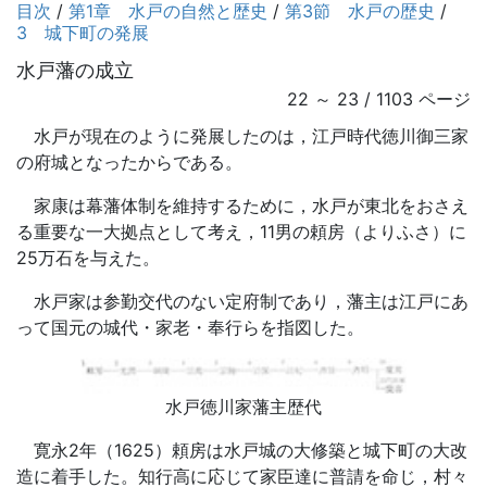
目次
/
第1章 水戸の自然と歴史
/
第3節 水戸の歴史
/
3 城下町の発展
水戸藩の成立
22 ～ 23 / 1103 ページ
水戸が現在のように発展したのは，江戸時代徳川御三家
の府城となったからである。
家康は幕藩体制を維持するために，水戸が東北をおさえ
る重要な一大拠点として考え，11男の頼房（よりふさ）に
25万石を与えた。
水戸家は参勤交代のない定府制であり，藩主は江戸にあ
って国元の城代・家老・奉行らを指図した。
水戸徳川家藩主歴代
寛永2年（1625）頼房は水戸城の大修築と城下町の大改
造に着手した。知行高に応じて家臣達に普請を命じ，村々