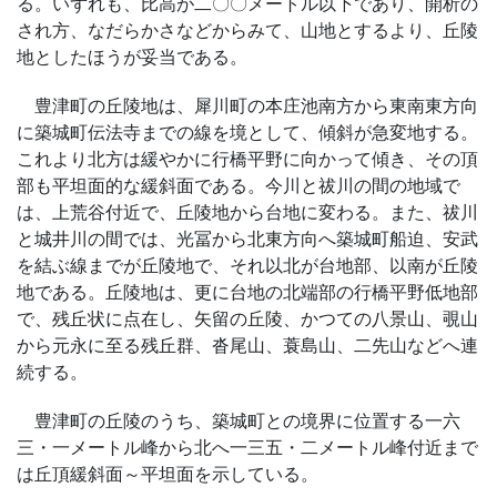
る。いずれも、比高が二〇〇メートル以下であり、開析の
され方、なだらかさなどからみて、山地とするより、丘陵
地としたほうが妥当である。
豊津町の丘陵地は、犀川町の本庄池南方から東南東方向
に築城町伝法寺までの線を境として、傾斜が急変地する。
これより北方は緩やかに行橋平野に向かって傾き、その頂
部も平坦面的な緩斜面である。今川と祓川の間の地域で
は、上荒谷付近で、丘陵地から台地に変わる。また、祓川
と城井川の間では、光冨から北東方向へ築城町船迫、安武
を結ぶ線までが丘陵地で、それ以北が台地部、以南が丘陵
地である。丘陵地は、更に台地の北端部の行橋平野低地部
で、残丘状に点在し、矢留の丘陵、かつての八景山、覗山
から元永に至る残丘群、沓尾山、蓑島山、二先山などへ連
続する。
豊津町の丘陵のうち、築城町との境界に位置する一六
三・一メートル峰から北へ一三五・二メートル峰付近まで
は丘頂緩斜面～平坦面を示している。