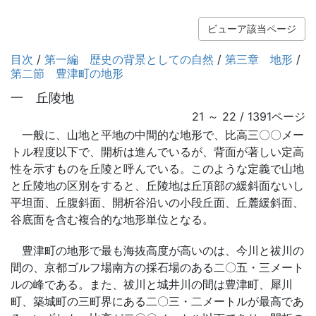
ビューア該当ページ
目次
/
第一編 歴史の背景としての自然
/
第三章 地形
/
第二節 豊津町の地形
一 丘陵地
21 ～ 22 / 1391ページ
一般に、山地と平地の中間的な地形で、比高三〇〇メー
トル程度以下で、開析は進んでいるが、背面が著しい定高
性を示すものを丘陵と呼んでいる。このような定義で山地
と丘陵地の区別をすると、丘陵地は丘頂部の緩斜面ないし
平坦面、丘腹斜面、開析谷沿いの小段丘面、丘麓緩斜面、
谷底面を含む複合的な地形単位となる。
豊津町の地形で最も海抜高度が高いのは、今川と祓川の
間の、京都ゴルフ場南方の採石場のある二〇五・三メート
ルの峰である。また、祓川と城井川の間は豊津町、犀川
町、築城町の三町界にある二〇三・二メートルが最高であ