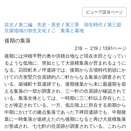
ビューア該当ページ
目次
/
第二編 先史・原史
/
第三章 弥生時代
/
第三節
京築地域の弥生文化
/
二 集落と墓地
後期の集落
218 ～ 219 / 1391ページ
後期には沖積平野の奥や洪積台地など現在水田となってい
るような低地に、突如として大規模集落が営まれるように
なる。苅田町木ノ坪遺跡では、後期から古墳時代初頭にか
けての方形竪穴住居跡約八〇軒からなる集落が調査されて
いる。築城町十双遺跡でも、後期後葉から末に最盛期を迎
える集落の一部が調査され、三一軒の住居跡が確認されて
いる。集落全体としては、一時期に三〇軒以上存在したこ
とが推定されている。一方、低丘陵上に所在する前期から
中期にかけての拠点集落であった下稗田遺跡でも、中期後
葉に一時集落が途絶えたのち後期になると再び大規模集落
が形成され、七七軒の住居跡が調査されている。これらの