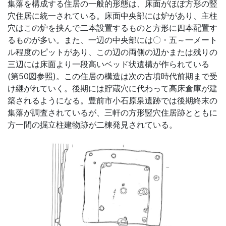
集落を構成する住居の一般的形態は、床面がほぼ方形の竪
穴住居に統一されている。床面中央部には炉があり、主柱
穴はこの炉を挟んで二本設置するものと方形に四本配置す
るものが多い。また、一辺の中央部には〇・五～一メート
ル程度のピットがあり、この辺の両側の辺かまたは残りの
三辺には床面より一段高いベッド状遺構が作られている
(第50図参照)。この住居の構造は次の古墳時代前期まで受
け継がれていく。後期には貯蔵穴に代わって高床倉庫が建
築されるようになる。豊前市小石原泉遺跡では後期終末の
集落が調査されているが、三軒の方形竪穴住居跡とともに
方一間の掘立柱建物跡が二棟発見されている。