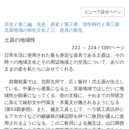
ビューア該当ページ
目次
/
第二編 先史・原史
/
第三章 弥生時代
/
第三節
京築地域の弥生文化
/
三 道具の変化
土器の地域性
222 ～ 224 / 1391ページ
日常生活に使用された最も身近な道具である土器は、その
時々の地域文化とその周辺地域との交流について、ありの
ままの姿を私たちにみせてくれる。
前期前葉では、北部九州で、広く板付Ｉ式土器が出土し
ている。中葉から後葉になると、京築地域ではしだいに地
域性が顕著になってくる。壺の文様に、それまでの羽状文
に加えて綾杉文や円弧文・木葉文が施されるようになる
(第53図参照)。また、施文工具として、ヘラ状工具以外に
もアカガイなどの鋸歯状の縁辺部を持つ二枚貝が盛んに使
用されるようになる。この二枚貝による施文は、山口県西