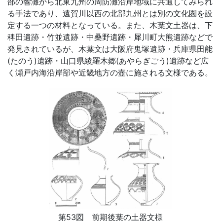
部の響灘から北東九州の周防灘沿岸地域に共通してみられ
る手法であり、遠賀川以西の北部九州とは別の文化圏を設
定する一つの材料となっている。また、木葉文土器は、下
稗田遺跡・竹並遺跡・中桑野遺跡・犀川町大熊遺跡などで
発見されているが、木葉文は大阪府鬼塚遺跡・兵庫県田能
(たのう)遺跡・山口県綾羅木郷(あやらぎごう)遺跡など広
く瀬戸内海沿岸部や近畿地方の壺に施される文様である。
第53図 前期後葉の土器文様