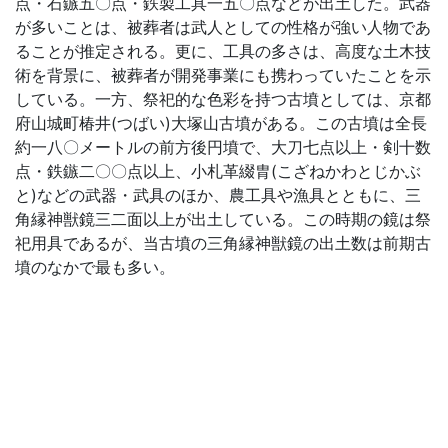
点・石鏃五〇点・鉄製工具一五〇点などが出土した。武器
が多いことは、被葬者は武人としての性格が強い人物であ
ることが推定される。更に、工具の多さは、高度な土木技
術を背景に、被葬者が開発事業にも携わっていたことを示
している。一方、祭祀的な色彩を持つ古墳としては、京都
府山城町椿井(つばい)大塚山古墳がある。この古墳は全長
約一八〇メートルの前方後円墳で、大刀七点以上・剣十数
点・鉄鏃二〇〇点以上、小札革綴胄(こざねかわとじかぶ
と)などの武器・武具のほか、農工具や漁具とともに、三
角縁神獣鏡三二面以上が出土している。この時期の鏡は祭
祀用具であるが、当古墳の三角縁神獣鏡の出土数は前期古
墳のなかで最も多い。