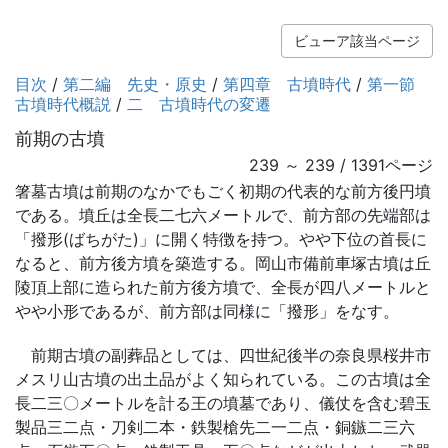
ビューア該当ページ
目次
/
第二編 先史・原史
/
第四章 古墳時代
/
第一節
古墳時代概説
/
二 古墳時代の変遷
前期の古墳
239 ～ 239 / 1391ページ
箸墓古墳は前期のなかでもごく初期の代表的な前方後円墳
である。墳丘は全長二七六メートルで、前方部の先端部は
「撥形(ばちがた)」に開く特徴を持つ。やや下位の首長に
なると、前方後方墳を築造する。岡山市備前車塚古墳は丘
陵頂上部に造られた前方後方墳で、全長が四八メートルと
やや小形であるが、前方部は同様に「撥形」をなす。
前期古墳の副葬品としては、四世紀後半の奈良県桜井市
メスリ山古墳の出土品がよく知られている。この古墳は全
長二三〇メートルを計る王の墳墓であり、儀仗を含む碧玉
製品三二点・刀剣二本・鉄製槍先二一二点・銅鏃二三六