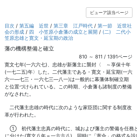
ビューア該当ページ
目次
/
第五編 近世
/
第三章 江戸時代
/
第一節 近世社
会の形成
/
四 小笠原小倉藩の成立と展開
/
(二) 二代小
笠原忠雄と寛文・延宝期の政治
藩の機構整備と確立
810 ～ 811 / 1391ページ
寛文七年(一六六七)、忠雄が新藩主に襲封〈 ～享保十年
(一七二五)年〉した。二代藩主である・寛文・延宝期(一六
六一―七三・一六七三―八一)は一般的に幕藩体制確立期
と位置づけられている。この時期、小倉藩も諸制度の整備
がなされた。
二代藩主忠雄の時代に次のような家臣団に関する制度改
革が行われた。
① 初代藩主忠真の時代に、城および藩主の警備を任務と
に分けた(寛文八年＝一六六八)。同時に「寄合」の格式を