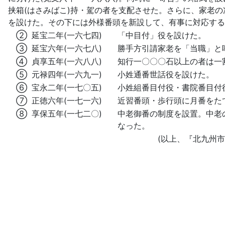
挟箱(はさみばこ)持・駕の者を支配させた。さらに、家老
を設けた。その下には外様番頭を新設して、有事に対応する
②
延宝二年(一六七四)
「中目付」役を設けた。
③
延宝六年(一六七八)
勝手方引請家老を「当職」と
④
貞享五年(一六八八)
知行一〇〇〇石以上の者は一
⑤
元禄四年(一六九一)
小姓通番世話役を設けた。
⑥
宝永二年(一七〇五)
小姓組番目付役・書院番目付
⑦
正徳六年(一七一六)
近習番頭・歩行頭に月番をた
⑧
享保五年(一七二〇)
中老御番の制度を設置。中老
なった。
(以上、『北九州市史』