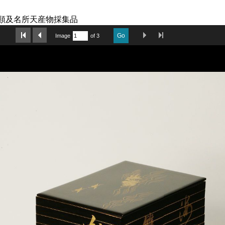
類及名所天産物採集品
Last Page
Next Image
Previous Image
First Image
Go
Image
of 3