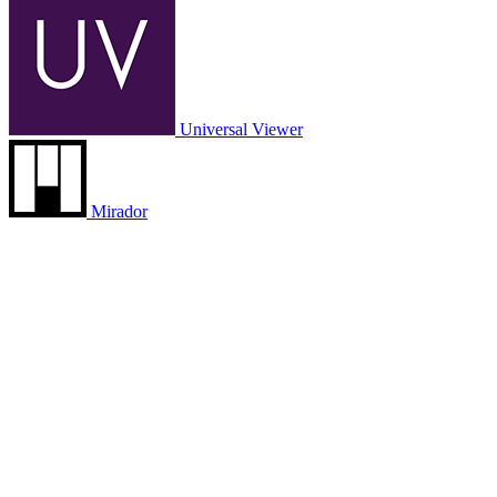
Universal Viewer
Mirador
IIIFマニフェストURL
https://adeac.jp/viewitem/nagano-city/vi
資料名
貝類及名所天産物採集品
寸法（cm）
箱全体 27.4×40.5×46.0 1段～6段 
解説
貝類・全国の押し花・小石などが１
所蔵機関
真田宝物館
資料番号
調127
カテゴリ区分
無し
大分類
真田宝物館収蔵資料
中分類
真田家資料
小分類
調度