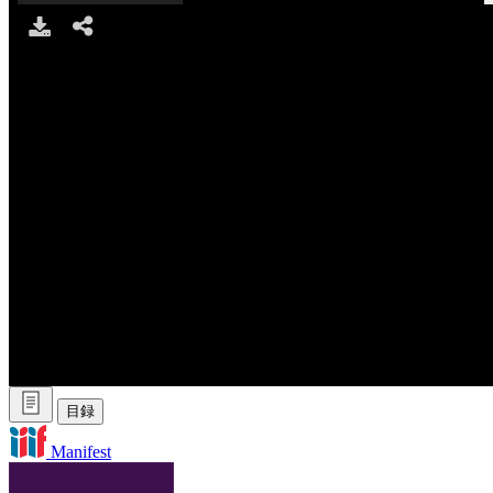
Download
Share
目録
Manifest