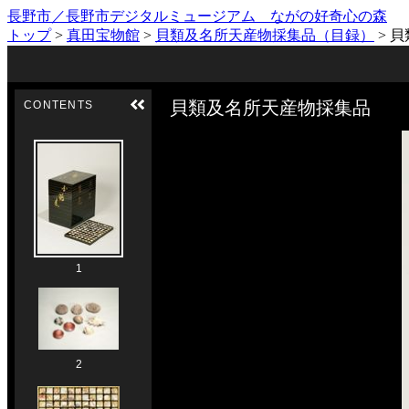
長野市／長野市デジタルミュージアム ながの好奇心の森
トップ
>
真田宝物館
>
貝類及名所天産物採集品（目録）
>
貝
Skip to downloads and alternative formats
Media Viewer
貝類及名所天産物採集品
CONTENTS
1
2