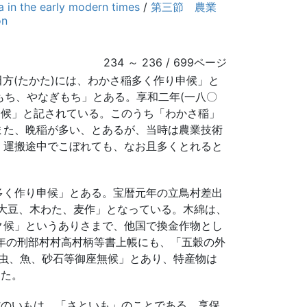
the early modern times
/
第三節 農業
on
234 ～ 236 / 699ページ
方(たかた)には、わかさ稲多く作り申候」と
もち、やなぎもち」とある。享和二年(一八〇
申候」と記されている。このうち「わかさ稲」
また、晩稲が多い、とあるが、当時は農業技術
。運搬途中でこぼれても、なお且多くとれると
。
多く作り申候」とある。宝暦元年の立鳥村差出
、大豆、木わた、麦作」となっている。木綿は、
ク候」というありさまで、他国で換金作物とし
二年の刑部村村高村柄等書上帳にも、「五穀の外
、虫、魚、砂石等御座無候」とあり、特産物は
った。
村のいもは、「さといも」のことである。享保