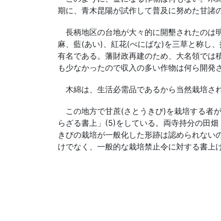
期に、青木昆陽が試作して普及に努めた甘諸
長柄地区の台地が大々的に開墾されたのは明治
麻、藍(あい)、紅花(べにばな)を三草と称
有名である。藩財政再建のため、大名領では
も少なかったので収入の多い作物は何ら開発
木綿は、生活必需品であるから当然栽培され
この地方で甘蔗(さとうきび)を栽培する者が
らざる書上」(5)をしている。両寺持分の田
きびの栽培が一般化した形跡は認められない
けでなく、一般的な栽培禁止令に対する書上