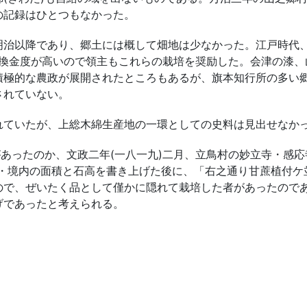
の記録はひとつもなかった。
以降であり、郷土には概して畑地は少なかった。江戸時代、茶
し、換金度が高いので領主もこれらの栽培を奨励した。会津の漆
積極的な農政が展開されたところもあるが、旗本知行所の多い
されていない。
ていたが、上総木綿生産地の一環としての史料は見出せなか
あったのか、文政二年(一八一九)二月、立鳥村の妙立寺・感
畑・境内の面積と石高を書き上げた後に、「右之通り甘蔗植付
ので、ぜいたく品として僅かに隠れて栽培した者があったので
げであったと考えられる。