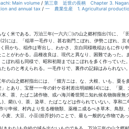
hi: Main volume
/
第三章 近世の長柄 Chapter 3. Nagara in 
on and annual tax
/
一 農業生産 1. Agricultural producti
く米である。万治三年(一六六〇)の山之郷村指出(1)に、「田
帳(2)には、「稲草一毛作り、甚右衛門こぼれ、伊勢こぼれ、京
畑少く田かち、稲作は寄出し、わかさ、京白同様晩稲おもに作り
たことがわかる。品種改良は、現代と異なり、困難であった。
。こぼれ稲も同様で、昭和初期まではこぼれを多く作っていた
れたものと考えられる。一毛作りで、裏作の記録はみられない
年の山之郷村指出には、「畑方ニは、な、大根、いも、粟を
」とあり、宝暦一一年の針ケ谷村差出明細帳(4)には、「粟
草木、茶、たばこ諸作物、或ハ海川肴世間ニ知れ候名物御座無
るし)、藺(い)、茶、染草、たばこなどは作られていない。享和
大根作り申候、村内より生る種物類、薬種ニ成るべき草木、鳥獣
小麦、大豆、小豆(拾芥抄)のことで、最も一般的な作物であ
(きわた)も自給の域を出ないものである。万治三年の山之郷