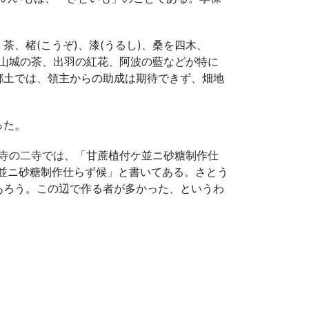
、楮(こうぞ)、漆(うるし)、桑を四木、
、山城の茶、出羽の紅花、阿波の藍などが特に
郷土では、領主からの助成は期待できず、畑地
った。
応寺の二寺では、「甘蔗植付ケ並ニ砂糖制作仕
ケ並ニ砂糖制作仕らず候」と書いてある。さとう
あろう。この辺で作る者が多かった、というわ