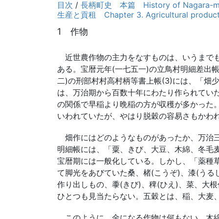
目次
/
長柄町史 本篇 History of Nagara-mac
生産と貢租 Chapter 3. Agricultural producti
1 作物
近世農作物の主力をなすものは、いうまでもな
ある。宝暦元年(一七五一)の立鳥村明細差出
二)の刑部村村高村柄等書上帳(3)には、「
は、万治期から百数十年にわたり作られてい
の関係で早稲より晩稲の方が収穫が多かった
いわれていたが、やはり脱穀の容易さもかわ
畑作にはどのようなものがあったか、万治三
明細帳には、「粟、きび、大豆、木綿、冬毛麦
宝暦期には一般化している。しかし、「薬種
て脚光をあびていた桑、楮(こうぞ)、漆(う
作り出しもの、黍(きび)、稗(ひえ)、菜、
ひとつも見当たらない。五穀とは、稲、大麦、
このように、金になる作物は何もない。木綿