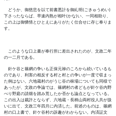
どうか、御慈悲を以て前書悪計を御糺明(ごきゅうめい)
下さったならば、早速内熟が相叶(かな)い、一同相助り、
この上は御憐情とひとえにありがたく仕合せに存じ奉りま
す。
このような口上書が奉行所に差出されたのが、文政二年
の一二月である。
針ケ谷と篠網の争いも正保元禄のころから続いているも
のであり、利害の相反する村と村との争いが一度で収まっ
た例はない。六地蔵村のがうじ谷の秣場についても同様で
あったが、文政の争論では、篠網村の者どもが針ケ谷内野
べり野庭の請畑を踏み荒したか否かも論点となっている。
この出入は裁許とならず、六地蔵・長柄山両村役人共が扱
いに出て、文政三年四月に内済した。前述のものは、篠網
村の口上書で、針ケ谷村の訴趣がわからない。内済証文