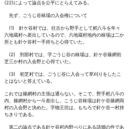
(22)によって論点を公平にとらえてみる。
先ず、ごうじ谷秣場の入会権について
(1) 針ケ谷村では、往古から野手として籾八斗を年々
六地蔵村へ差出しているので、六地蔵村地内の秣場は二か
所とも針ケ谷村一手持ちと心得ていた。
(2) 刑部村では、字ごうじ谷の秣場は、針ケ谷篠網初
芝三か村の入会野と心得ていた。
(3) 初芝村では、ごうじ谷に入会って草刈りをしたこ
とはないと答えている。
これでは篠網村の主張は通らない。そこで、野手籾八斗の
内、篠網村から一斗差出し、こうじ谷秣場は針ケ谷篠網両
村の入会野と決めた。字物王坊は、もちろで針ケ谷一村持
ちきりである。
第二の論点である針ケ谷村内野べりにある請畑の件であ