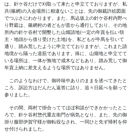
は、針ケ谷だけで刈取って来たと申立てておりますが、私
共(篠網)の入会場所に相違ないことは、先の御裁許絵図面
でつぶさにわかります。また、馬込坂上の針ケ谷村内野べ
り野庭は、篠網村の者どもが昔から通行しており、その地
所内の針ケ谷村で開墾した山畑請地(一定の年貢を払い領
主・地頭から借り受けた土地)を、私どもが牛馬を引いて
通り、踏み荒したように申立てておりますが、これまた請
地境から隔った道筋であります。殊に、山畑地と申立てて
いる場所は、一体が無地で成木などもあり、踏み荒して御
年貢上納に差支えるような場所ではありません。
このようなわけで、御吟味中ありのままを述べてきたと
ころ、訴訟方はだんだん返答に詰り、追々日延べを願って
参りました。
その間、両村で掛合っててほぼ和談ができかかったとこ
ろで、針ケ谷村惣代重左衛門が病気となり、また、先の御
掛り服部伊賀守様が御転役なされ、一同ひと先ず帰村を仰
せ付けられました。