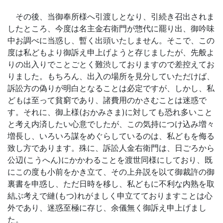
その後、当御奉所様へ引渡しとなり、引続き召出されま
したところ、今度は名主金右衛門が惣代に罷り出、御吟味
中お調べに当惑し、暫く出頭いたしません。そこで、この
度は私どもより御訴え申上げようと存じましたが、先般よ
りの出入りでことごとく難渋しておりますので差控えてお
りました。もちろん、出入の場所を見分していただけば、
訴訟方の偽りが明白となることは必定ですが、しかし、私
どもは至って貧窮であり、諸費用のかさむことは迷惑で
す。それに、御上様(おかみさま)に対しても恐れ多いこと
と考え内済したい心意でしたが、この気持につけ込み増々
増長し、いろいろ謀をめぐらしているのは、私どもを侮る
致し方であります。殊に、訴訟人金右衛門は、日ごろから
公辺(こうへん)にかかわることを渡世同様にしており、既
にこの度も小前をかき立て、その上弁説を以て御裁許の御
裏書を申惑し、ただ日時を移し、私どもに不利な内熟を取
結ぶ考えで縺(もつ)れがましく申立てておりますことは心
外であり、迷惑至極に存じ、余儀無く御訴え申上げまし
た。