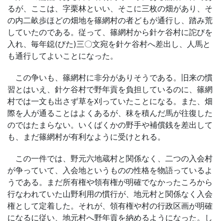
るが、ここは、字栗林といい、そこに三枚の畑があり、そ
の内二畝歩ほどの畑地を篠網村の者どもが通行し、踏み荒
していたのである。従って、篠網村から針ケ谷村に詑びを
入れ、毎年鐚(びた)三〇文宛を針ケ谷村へ差出し、人馬と
も通行してよいことになった。
この争いも、篠網村に非分がありそうである。旧来の慣
習とはいえ、針ケ谷村で野年貢を負担しているのに、篠網
村では一文も出さず草を刈っていたことになる。また、畑
際を人が通ることはよくあるが、秣を積んだ馬が往復した
のではたまらない。いくばくかの野手や補償銭を差出して
も、まだ篠網村が有利なように受けとれる。
この一件では、野元六地蔵村と関係なく、二つの入会村
が争っていて、入会地というものの性格を物語っているよ
うである。まだ所有権や領有権が明確でなかったころから
行なわれていた山野利用の慣行が、地元村と関係なく入会
権として定着した。それが、領有権や村の行政区画が明確
になるに従い、地元村へ野年貢を納めるようになった。し