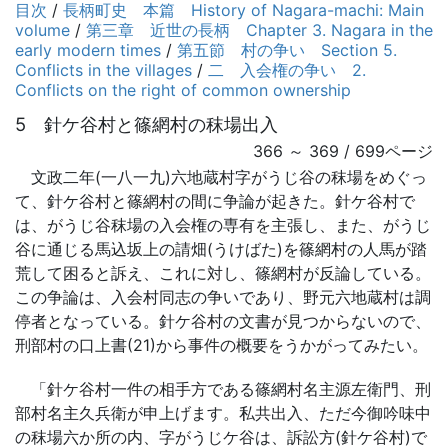
目次
/
長柄町史 本篇 History of Nagara-machi: Main
volume
/
第三章 近世の長柄 Chapter 3. Nagara in the
early modern times
/
第五節 村の争い Section 5.
Conflicts in the villages
/
二 入会権の争い 2.
Conflicts on the right of common ownership
5 針ケ谷村と篠網村の秣場出入
366 ～ 369 / 699ページ
文政二年(一八一九)六地蔵村字がうじ谷の秣場をめぐっ
て、針ケ谷村と篠網村の間に争論が起きた。針ケ谷村で
は、がうじ谷秣場の入会権の専有を主張し、また、がうじ
谷に通じる馬込坂上の請畑(うけばた)を篠網村の人馬が踏
荒して困ると訴え、これに対し、篠網村が反論している。
この争論は、入会村同志の争いであり、野元六地蔵村は調
停者となっている。針ケ谷村の文書が見つからないので、
刑部村の口上書(21)から事件の概要をうかがってみたい。
「針ケ谷村一件の相手方である篠網村名主源左衛門、刑
部村名主久兵衛が申上げます。私共出入、ただ今御吟味中
の秣場六か所の内、字がうじケ谷は、訴訟方(針ケ谷村)で