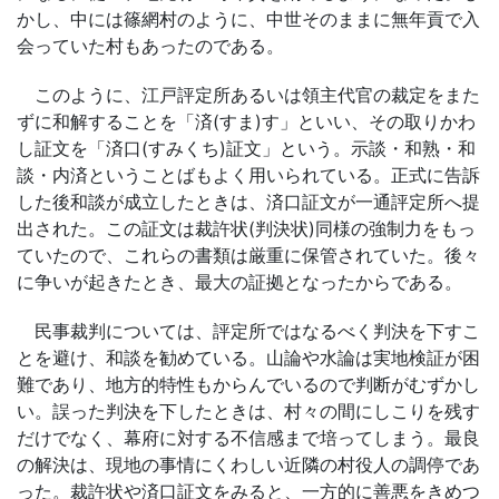
かし、中には篠網村のように、中世そのままに無年貢で入
会っていた村もあったのである。
このように、江戸評定所あるいは領主代官の裁定をまた
ずに和解することを「済(すま)す」といい、その取りかわ
し証文を「済口(すみくち)証文」という。示談・和熟・和
談・内済ということばもよく用いられている。正式に告訴
した後和談が成立したときは、済口証文が一通評定所へ提
出された。この証文は裁許状(判決状)同様の強制力をもっ
ていたので、これらの書類は厳重に保管されていた。後々
に争いが起きたとき、最大の証拠となったからである。
民事裁判については、評定所ではなるべく判決を下すこ
とを避け、和談を勧めている。山論や水論は実地検証が困
難であり、地方的特性もからんでいるので判断がむずかし
い。誤った判決を下したときは、村々の間にしこりを残す
だけでなく、幕府に対する不信感まで培ってしまう。最良
の解決は、現地の事情にくわしい近隣の村役人の調停であ
った。裁許状や済口証文をみると、一方的に善悪をきめつ