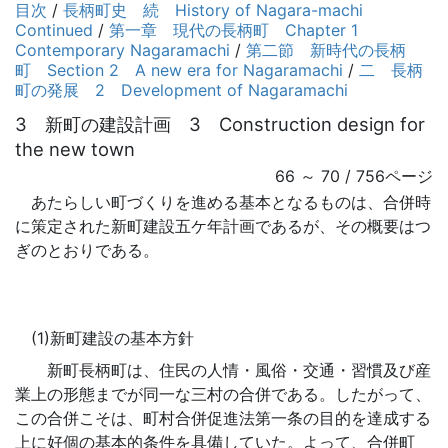
目次
/
長柄町史 続 History of Nagara-machi
Continued
/
第一章 現代の長柄町 Chapter 1
Contemporary Nagaramachi
/
第二節 新時代の長柄
町 Section 2 A new era for Nagaramachi
/
二 長柄
町の発展 2 Development of Nagaramachi
3 新町の建設計画 3 Construction design for
the new town
66 ～ 70 / 756ページ
あたらしい町づくりを進める基本となるものは、合併時
に策定された新町建設五ケ年計画であるが、その概要はつ
ぎのとおりである。
(1)新町建設の基本方針
新町長柄町は、住民の人情・風俗・交通・習慣及び産
業上の形態までが同一な三村の合併である。したがって、
この合併こそは、町村合併促進法第一条の目的を達成する
上に好個の基本的条件を具備していた。よって、合併町