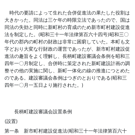
時代の要請によって生れた合併促進法の果たした役割は
大きかった。同法は三ケ年の時限立法であったので、国は
同法の失効と同時に新町村の育成のため新市町村建設促進
法を制定した。(昭和三十一年法律第百六十四号)昭和三〇
年代の郡内の町村の財政は非常に困窮していた。本町も文
字どおり大変な行財政の運営であったが、新市町村建設促
進法の趣旨をよく理解し、長柄町建設審議会条例を昭和三
四年一〇月制定し、合併時に策定された新町建設計画の調
整その他の実施に関し、新町一体化の線の推進につとめた
のである。建設審議会条例はつぎのとおりである(昭和三
四年一〇月一五日より施行された。)
長柄町建設審議会設置条例
(設置)
第一条 新市町村建設促進法(昭和三十一年法律第百六十