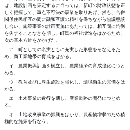
は、建設計画を策定するに当っては、新町の財政状態を正
しく把握して、重点不可決の事業を取りあげ、然も、合併
関係住民相互の間に融和互譲の精神を保ちながら協議懇談
し合い、施策事業の計画実施にあたっては、相互間に均衡
を失することなきを期し、町民の福祉増進をはかるため、
次の基本方針をかかげた。
ア 町としての名実ともに充実した形態をそなえるた
め、商工業地帯の育成をはかる。
イ 農業振興計画を樹立し、農業経済の育成強化につと
める。
ウ 教育並びに厚生施設を強化し、環境衛生の完備をは
かる。
エ 土木事業の遂行を期し、産業道路の開発につとめ
る。
オ 土地改良事業の振興をはかり、農産物増収のため積
極的な施策を行なう。