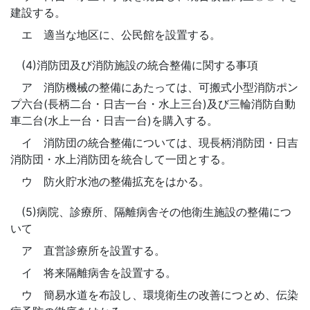
建設する。
エ 適当な地区に、公民館を設置する。
(4)消防団及び消防施設の統合整備に関する事項
ア 消防機械の整備にあたっては、可搬式小型消防ポン
プ六台(長柄二台・日吉一台・水上三台)及び三輪消防自動
車二台(水上一台・日吉一台)を購入する。
イ 消防団の統合整備については、現長柄消防団・日吉
消防団・水上消防団を統合して一団とする。
ウ 防火貯水池の整備拡充をはかる。
(5)病院、診療所、隔離病舎その他衛生施設の整備につ
いて
ア 直営診療所を設置する。
イ 将来隔離病舎を設置する。
ウ 簡易水道を布設し、環境衛生の改善につとめ、伝染