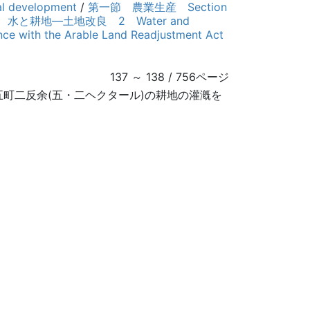
 development
/
第一節 農業生産 Section
 水と耕地―土地改良 2 Water and
th the Arable Land Readjustment Act
137 ～ 138 / 756ページ
町二反余(五・二ヘクタール)の耕地の灌漑を