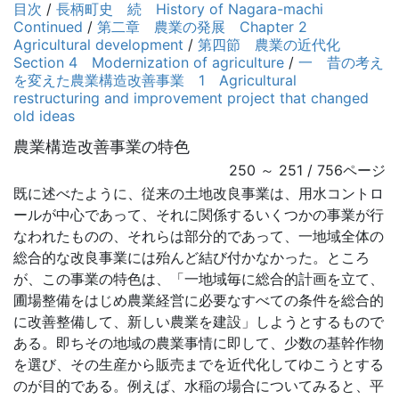
目次
/
長柄町史 続 History of Nagara-machi
Continued
/
第二章 農業の発展 Chapter 2
Agricultural development
/
第四節 農業の近代化
Section 4 Modernization of agriculture
/
一 昔の考え
を変えた農業構造改善事業 1 Agricultural
restructuring and improvement project that changed
old ideas
農業構造改善事業の特色
250 ～ 251 / 756ページ
既に述べたように、従来の土地改良事業は、用水コントロ
ールが中心であって、それに関係するいくつかの事業が行
なわれたものの、それらは部分的であって、一地域全体の
総合的な改良事業には殆んど結び付かなかった。ところ
が、この事業の特色は、「一地域毎に総合的計画を立て、
圃場整備をはじめ農業経営に必要なすべての条件を総合的
に改善整備して、新しい農業を建設」しようとするもので
ある。即ちその地域の農業事情に即して、少数の基幹作物
を選び、その生産から販売までを近代化してゆこうとする
のが目的である。例えば、水稲の場合についてみると、平