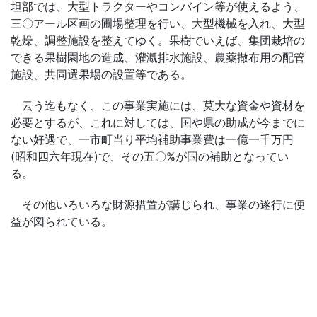
坦部では、大型トラクターやコンバイン等が使えるよう、
三〇アール区画の圃場整理を行い、大型機械を入れ、大型
乾燥、調整施設を整えてゆく。果樹でいえば、集団栽培の
できる果樹園地の造成、灌漑排水施設、農薬撒布用の配管
施設、共同選果場の設置等である。
云う迄もなく、この事業実施には、莫大な資金や資材を
必要とするが、これに対しては、国や県の助成が今までに
ない好遇で、一市町当り平均補助事業費は一億一千万円
(昭和四六年現在)で、その五〇%が国の補助となってい
る。
その他いろいろな財源措置が講じられ、事業の遂行に便
益が図られている。