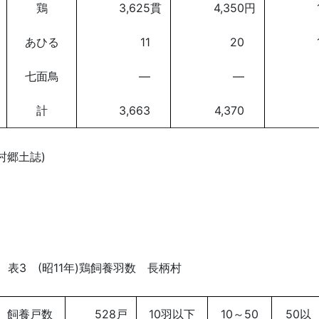
鶏
3,625貫
4,350円
あひる
11
20
七面鳥
―
―
計
3,663
4,370
村郷土誌)
表3 (昭11年)鶏飼養羽数 長柄村
飼養戸数
528戸
10羽以下
10～50
50以