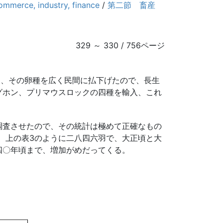
e, industry, finance
/
第二節 畜産
329 ～ 330 / 756ページ
め、その卵種を広く民間に払下げたので、長生
グホン、プリマウスロックの四種を輸入、これ
調査させたので、その統計は極めて正確なもの
、上の表3のように二八四六羽で、大正頃と大
四〇年頃まで、増加がめだってくる。