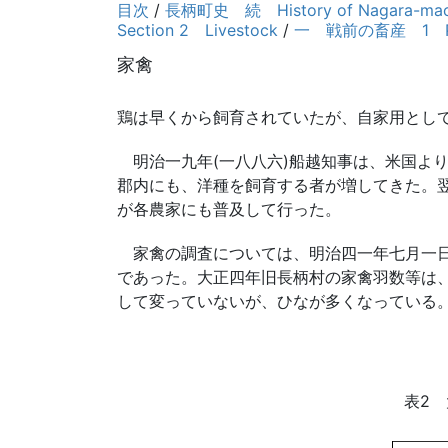
目次
/
長柄町史 続 History of Nagara-mach
Section 2 Livestock
/
一 戦前の畜産 1 Pre-w
家禽
鶏は早くから飼育されていたが、自家用とし
明治一九年(一八八六)船越知事は、米国よ
郡内にも、洋種を飼育する者が増してきた。
が各農家にも普及して行った。
家禽の調査については、明治四一年七月一日
であった。大正四年旧長柄村の家禽羽数等は、
して変っていないが、ひなが多くなっている
表2