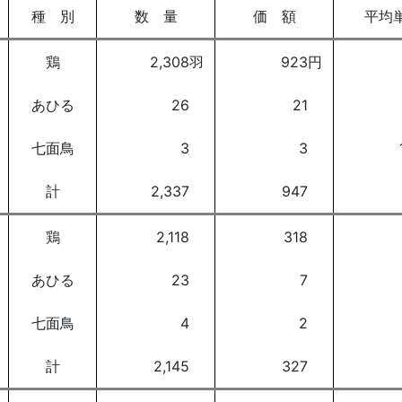
種 別
数 量
価 額
平均
鶏
2,308羽
923円
あひる
26
21
七面鳥
3
3
計
2,337
947
鶏
2,118
318
あひる
23
7
七面鳥
4
2
計
2,145
327