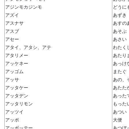
アジンモカジンモ
どうに
アズイ
あずき
アスナサ
あすの
アスブ
あそぶ
アセー
あさい
アタイ、アタシ、アテ
わたく
アタリメー
あたり
アッケネー
あっけ
アッゴム
またぐ
アッサ
あの、
アッタケー
あたた
アッタデン
あった
アッタリモン
もった
アッツイ
あつい
アッポ
大便
アッボッテー
あつぼ