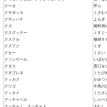
クータ
甲ら
クサボッカ
くさむ
クサンハナ
よもぎ
クズ
燃料用
クスグッテー
くすぐ
クスクル
修繕す
クズフジ
くず
クセー
くさい
クソンゲール
いぼが
クタス
悪口を
クタブレタ
くたび
クッカク
かみつ
クツゴ
牛馬の
クッタイ
くださ
グッチャベル
しゃべ
クッチャミ、クッチャメ
まむし