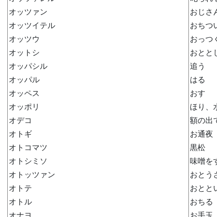
オッツァン
おじさ
オッツイテル
おちつ
オッツウ
おっつ
オットシ
おとと
オッパシル
追う
オッパル
はる
オッペス
おす
オッポリ
ほり、
オデコ
額の出
オトギ
お通夜
オトコマツ
黒松
オトシミソ
味噌を
オトッツァン
おとう
オトテ
おとと
オトル
おちる
オナヨ
お手玉