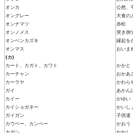
オンカ
公然、
オングレー
大食の
オンナマツ
赤松
オンノメス
突き倒
オンベンカズキ
縁起を
オンマス
おいま
(カ)
カート、カガト、カワト
かかと
カーチャン
おかあ
カーラヤ
かわら
ガイ
あかん
カイー
かゆい
カイショガネー
かいし
ガイガン
子供達
カウベー、カンベー
かおう
カガシ
かかし