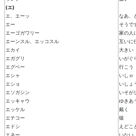
(エ)
エ、エーッ
なあ、
エー
そうで
エーゴガワリー
家の人
エーンスル、エッコスル
互いに
エカイ
大きい
エガグリ
いがぐ
エグベー
行こう
エシャ
いしゃ
エショ
いしょ
エソガシン
いそが
エッキャウ
ゆきあ
エッケル
戴く
エテコー
猿
エドシ
えどこ
エネー
いない