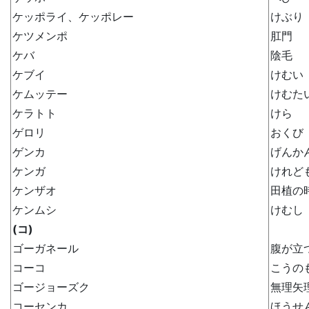
ケッポライ、ケッポレー
けぶり
ケツメンポ
肛門
ケバ
陰毛
ケブイ
けむい
ケムッテー
けむた
ケラトト
けら
ゲロリ
おくび
ゲンカ
げんか
ケンガ
けれど
ケンザオ
田植の
ケンムシ
けむし
(コ)
ゴーガネール
腹が立
コーコ
こうの
ゴージョーズク
無理矢
コーセンカ
ほうせ