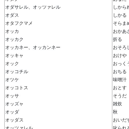
オダサレル、オッツァレル
しから
オダス
しかる
オタフクマメ
そらま
オッカ
おかあ
オッカク
折る
オッカネー、オッカンネー
おそろ
オッキャ
おけや
オック
おっく
オッコチル
おちる
オツケ
味噌汁
オッコトス
おとす
オッサ
そうだ
オッズャ
雑炊
オッダ
秋
オッダス
おいだ
オッツァレル
叱られ