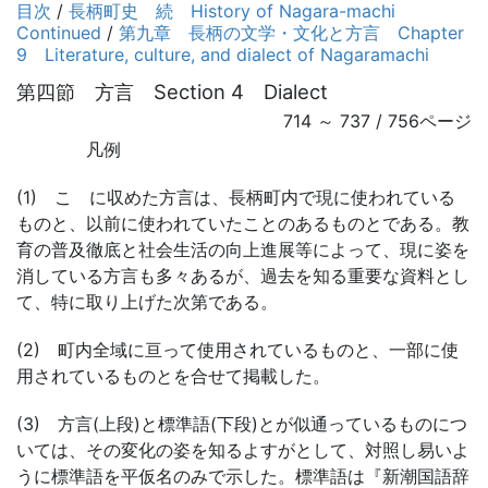
目次
/
長柄町史 続 History of Nagara-machi
Continued
/
第九章 長柄の文学・文化と方言 Chapter
9 Literature, culture, and dialect of Nagaramachi
第四節 方言 Section 4 Dialect
714 ～ 737 / 756ページ
凡例
(1) こゝに収めた方言は、長柄町内で現に使われている
ものと、以前に使われていたことのあるものとである。教
育の普及徹底と社会生活の向上進展等によって、現に姿を
消している方言も多々あるが、過去を知る重要な資料とし
て、特に取り上げた次第である。
(2) 町内全域に亘って使用されているものと、一部に使
用されているものとを合せて掲載した。
(3) 方言(上段)と標準語(下段)とが似通っているものにつ
いては、その変化の姿を知るよすがとして、対照し易いよ
うに標準語を平仮名のみで示した。標準語は『新潮国語辞