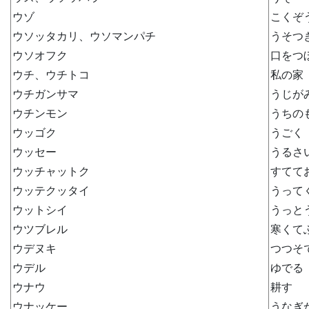
ウゾ
こくぞ
ウソッタカリ、ウソマンパチ
うそつ
ウソオフク
口をつ
ウチ、ウチトコ
私の家
ウチガンサマ
うじが
ウチンモン
うちの
ウッゴク
うごく
ウッセー
うるさ
ウッチャットク
すてて
ウッテクッタイ
うって
ウットシイ
うっと
ウツブレル
寒くて
ウデヌキ
つつそ
ウデル
ゆでる
ウナウ
耕す
ウナッケー
うなぎ