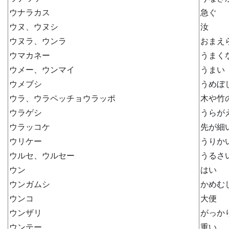
ウナラカス
急ぐ
ウヌ、ウヌシ
汝
ウヌラ、ウンラ
おまえ
ウマカネー
うまく
ウメー、ウンマイ
うまい
ウメブシ
うめぼ
ウラ、ウラペッチョウラッポ
木や竹
ウラゲシ
うらが
ウラッコケ
先が細
ウリケー
うりか
ウルセ、ウルセー
うるさ
ウン
はい
ウンガムシ
かめむ
ウンコ
大便
ウンザリ
がっか
ウンテー
重い