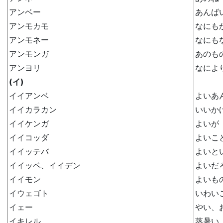
アンベー
あんば
アンモカモ
なにも
アンモネー
なにも
アンモンガ
あのも
アンヨリ
なによ
(イ)
イイアンベ
よいあ
イイカラカン
いいか
イイケンガ
よいが
イイコッダ
よいこ
イイッテバ
よいと
イイッベ、イイデン
よいだ
イイモン
よいも
イウェゴト
いわい
イェー
やい、
イキレル
蒸暑い