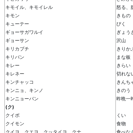
キモイル、キモイレル
怒る、
キモン
きもの
キューテー
びく
ギョーサガワルイ
ぎょう
ギョーサン
沢山
キリカブチ
きりか
キリバン
まな板
キレー
きらい
キレネー
切れな
キンチャッコ
きんち
キンニョ、キンノ
きのう
キンニョーバン
昨晩一
(ク)
クイボ
くい
クイモン
食物
クイヨ、クエヨ、クッタイヨ、クナ
食べな