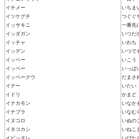
イチメー
いちま
イツケグチ
つぐぐ
イッサキニ
一番先
イッダガン
いつだ
イッチャ
いわち
イッデン
いつで
イッベー
いこう
イッペー
いっぱ
イッペークウ
だまさ
イテー
いたい
イドリ
かまど
イナカモン
いなか
イナブラ
いなむ
イヌコロ
いぬの
イネコカシ
いねこ
イビッタレ
いびた