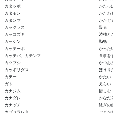
カタッポ
かたっ
カタモン
かたわ
カタンマ
かたぐ
カックラス
殴る
カッコズキ
渋柿と
ガッシン
勤勉
カッテーボ
かった
カッテバ、カテンマ
食事を
カツブシ
かつお
カッポリダス
ほうり
カテー
かたい
ガト
えらい
カナジム
惜しむ
カナダレ
かなだ
カナヅチ
泳ぎの
カブセラレタ
ごまか