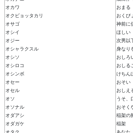
オカワ
おまる
オクビョッタカリ
おくび
オサゴ
神前に
オシイ
ほしい
オジー
次男以
オシャラクスル
身なり
オシソ
おしろ
オシロコ
おしる
オシンボ
けちん
オセー
おそい
オセル
おしえ
オソ
うそ、
オソナル
おそく
オダアシ
稲架の
オダガケ
稲架
オタク
あなた