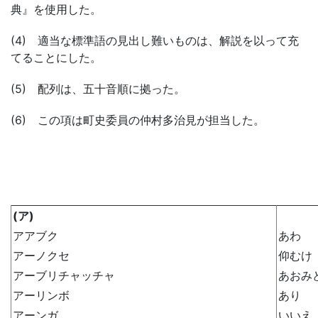
典』を使用した。
(4) 適当な標準語の見出し難いものは、解説を以って充
てることにした。
(5) 配列は、五十音順に拠った。
(6) この項は町史委員の仲村多治見が担当した。
(ア)
アアブク
あわ
アーノクセ
仰むけ
アーブリチャッチャ
あおみ
アーリンボ
あり
アーンガ
いいえ