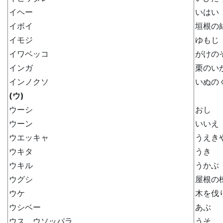
イヘー
いはい
イボイ
垣根の
イモジ
ゆもじ
イワベッコ
がけの
インガ
栗のい
インノクソ
いぬの
(ウ)
ウーシ
おし
ウーン
いいえ
ウエッキャ
うえき
ウキタ
うき
ウキル
うかぶ
ウグシ
屋根の
ウケ
木を伐
ウシベー
あぶ
ウス、ウソッパラ
うそ