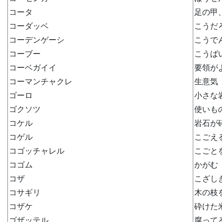
コータ
足の甲
コーダッベ
こうだ
コーデンゲーシ
こうで
コーブー
こうば
コーベガイイ
要領が
コーマンチャクレ
生意気
ゴーロ
小さな
ゴクソツ
使いも
コケル
岩石が
コゲル
こごえ
コゴッチャレル
こごと
コゴム
かがむ
コザ
こざし
コサギリ
木の枝
コザケ
砕けた
ゴザッテル
腐って