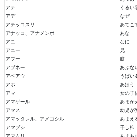
アテ
くるい
アデ
なぜ
アテッコスリ
あてこ
アナッコ、アナメンポ
あな
アニ
なに
アニー
兄
アブー
餅
アブネー
あぶな
アベアウ
うばい
アホ
あほう
アマ
女の子
アマゲール
あまが
アマス
幼児が
アマッタレル、アメゴシル
あまえ
アマブシ
干し柿
アマムリ
あまも