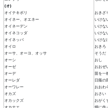
(オ)
オイテキボリ
おきざ
オイネー、オエネー
いけな
オイネーデン
いけな
オイネコッダ
いけな
オイネッバ
いけな
オイロ
おきろ
オーサ、オーヨ、オッサ
そうだ
オーシ
おし
オーゼ
おおぜ
オーデ
苗を一
オーレダ
日蔭の
オーワレー
おおわ
オカズ
おさい
オカックズ
おがく
オカナエ
畑に作