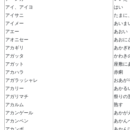
アイ、アイヨ
はい
アイサニ
たまに
アイメー
あいま
アエー
あおい
アオニセー
あおに
アカギリ
あかぎ
アガッタ
かわき
アガット
座敷に
アカハラ
赤痢
アガラッシャレ
おあが
アカリー
あかる
アガリマチ
祭りの
アカルム
熟す
アカンゲール
あかが
アカンペン
あかん
アカンボ
あかん