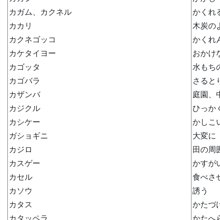
カガム、カクネル
かくれ
カカリ
木炭の
カクネゴッコ
かくれ
カケタイヨー
おかけ
カゴッタ
水もち
カゴバラ
さると
カザンバ
庭園、
カジクル
ひっか
カシケー
かしこ
ガショギニ
大変に
カジロ
田の周
カスゲー
かすが
カセル
食べさ
カソウ
誘う
カタス
かたづ
カタッペラ
かたへ