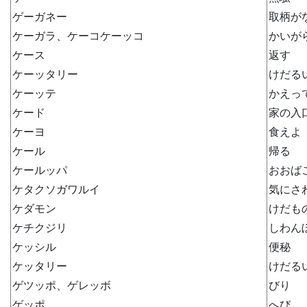
ゲーガネー
取柄が
ケーガラ、ケーコケーッコ
かいが
ケース
返す
ケーッタリー
けだる
ケーッテ
かえっ
ケード
家の入
ケーヨ
食えよ
ケール
帰る
ケールッパ
おおば
ケタクソガワルイ
気にさ
ケダモン
けだも
ケチクジリ
しわん
ケッシル
便秘
ケッタリー
けだる
ゲツッポ、ゲレッボ
びり
ゲッポ
へび