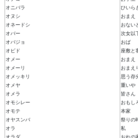
オニバラ
ひいら
オヌシ
おまえ
オネードシ
おない
オバー
次女以
オバジョ
おば
オビド
座敷と
オメー
おまえ
オメーリ
おまえ
オメッキリ
思う存
オメヤ
重いや
オメラ
皆さん
オモシレー
おもし
オモテ
本家
オヤスンバ
祭りの
オラ
私
オラダ
おれの