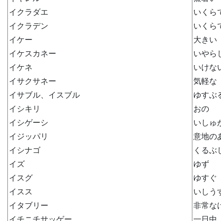
イクラダエ
いくら
イクラデン
いくら
イケー
大きい
イケスカネー
いやら
イケネ
いけな
イサクサネー
気軽な
イサブル、イスブル
ゆすぶ
イシキリ
おの
イシゲーシ
いしゅ
イジッパリ
意地の
イシナゴ
くるぶ
イズ
ゆず
イスグ
ゆすぐ
イスス
いしう
イタブリー
非常な
イチニチサッゲー
一日中