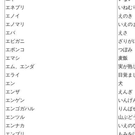
エネブリ
いねむ
エノイ
えのき
エノマリ
いえの
エバ
えさ
エビガニ
ざりが
エボンコ
つぼみ
エマシ
麦飯
エム、エンダ
実が熟
エライ
目覚ま
エン
犬
エンザ
えんぎ
エンゲン
いんげ
エンゴガハル
りんぱ
エンツル
山ぶど
エンナカ
いえの
エンブリ
もみを