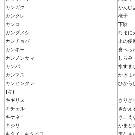
カンガク
かんび
カンクレ
様子
カンコ
下駄
ガンダメシ
なまに
カンチョバ
上の便
カンネー
食べら
カンノンサマ
しらみ
カンパ
水すま
カンマス
かきま
カンピンタン
ひから
(キ)
キギリス
きりぎ
キチェル
きかえ
キケネー
きこえ
キジリ
かまど
キタイ、キタイヨ
来なさ