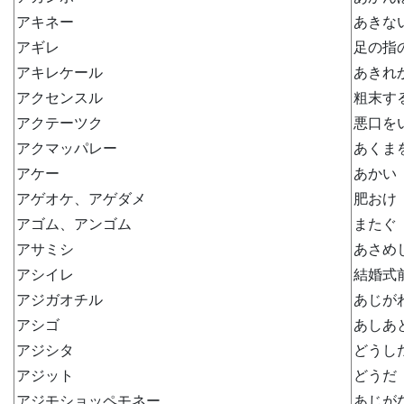
アキネー
あきな
アギレ
足の指
アキレケール
あきれ
アクセンスル
粗末す
アクテーツク
悪口を
アクマッパレー
あくま
アケー
あかい
アゲオケ、アゲダメ
肥おけ
アゴム、アンゴム
またぐ
アサミシ
あさめ
アシイレ
結婚式
アジガオチル
あじが
アシゴ
あしあ
アジシタ
どうし
アジット
どうだ
アジモショッペモネー
あじが