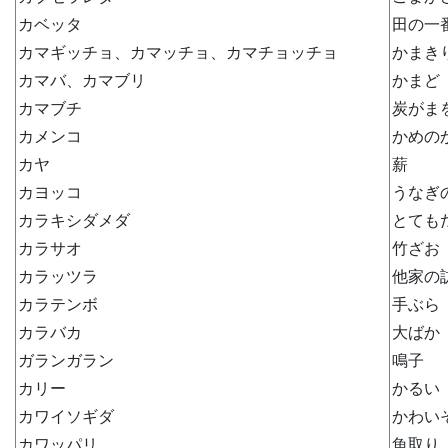
カベッタ
田の一
カマギッチョ、カマッチョ、カマチョッチョ
かまき
カマバ、カマブリ
かまど
カマブチ
炭がま
カメンコ
かめの
カヤ
薪
カヨッコ
うなぎ
カラキシダメダ
とても
カラサオ
竹ざお
カラッツラ
他家の
カラテンボ
手ぶら
カラバカ
大ばか
ガランガラン
鳴子
カリー
かるい
カワイソギダ
かわい
カワッパリ
魚取り