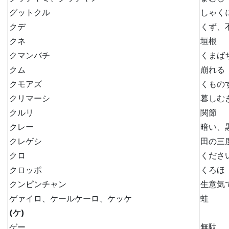
グットクル
しゃく
クデ
くず、
クネ
垣根
クマンバチ
くまば
クム
崩れる
クモアズ
くもの
クリマーシ
暮しむ
クルリ
関節
クレー
暗い、
クレゲシ
田の三
クロ
くださ
クロッポ
くろほ
クンピンチャン
生意気
ゲァイロ、ケールケーロ、ケッケ
蛙
(ケ)
ゲー
無駄