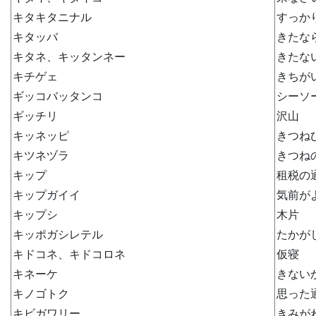
キタキタニナル
すっか
キタッバ
きたな
キタネ、キッタンネー
きたな
キチゲェ
きちが
ギッコバッタンコ
シーソ
ギッチリ
沢山
キッネッピ
きつね
キツネヅラ
きつね
キップ
租税の
キップガイイ
気前が
キップシ
木片
キッポガシレテル
たかが
キドコネ、キドコロネ
仮寝
キネーケ
きない
キノゴトク
思った
キビガワリー
きみが