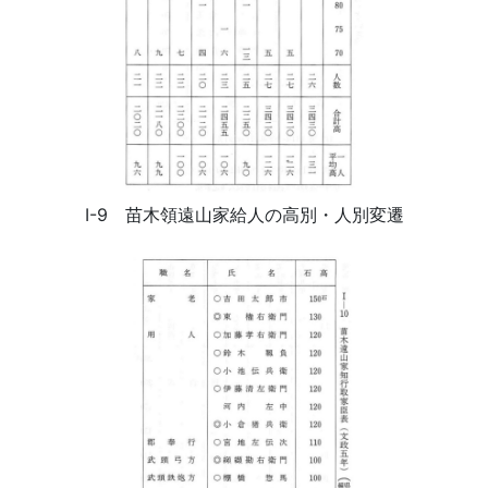
Ⅰ-9 苗木領遠山家給人の高別・人別変遷