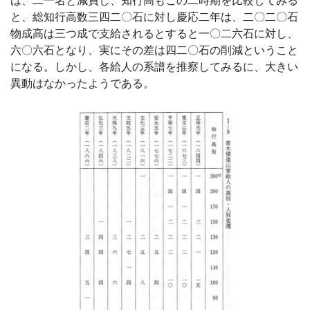
は、二一名と減員し、知行高もこの二時期を比較してみる
と、総知行高数三四二〇石に対し慶応二年は、二〇二〇石
物成高は三つ成で支給されるとすると一〇二六石に対し、
六〇六石となり、実にその差は四二〇石の削減ということ
になる。しかし、各給人の系譜を推察してみるに、大きい
異動はなかったようである。