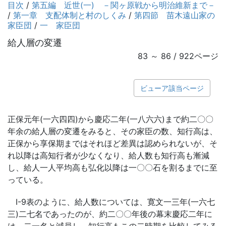
目次
/
第五編 近世(一) －関ヶ原戦から明治維新まで－
/
第一章 支配体制と村のしくみ
/
第四節 苗木遠山家の
家臣団
/
一 家臣団
給人層の変遷
83 ～ 86 / 922ページ
ビューア該当ページ
正保元年(一六四四)から慶応二年(一八六六)まで約二〇〇
年余の給人層の変遷をみると、その家臣の数、知行高は、
正保から享保期まではそれほど差異は認められないが、そ
れ以降は高知行者が少なくなり、給人数も知行高も漸減
し、給人一人平均高も弘化以降は一〇〇石を割るまでに至
っている。
Ⅰ-9表のように、給人数については、寛文一三年(一六七
三)二七名であったのが、約二〇〇年後の幕末慶応二年に