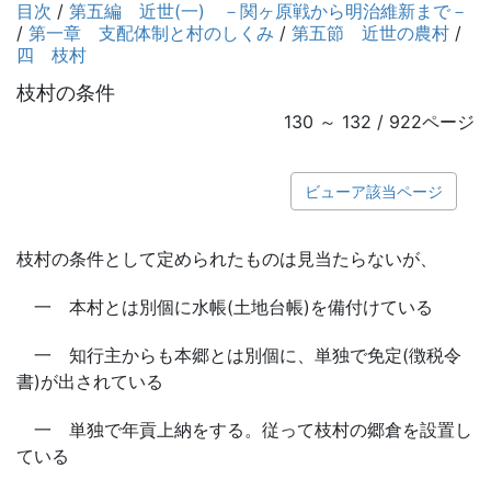
目次
/
第五編 近世(一) －関ヶ原戦から明治維新まで－
/
第一章 支配体制と村のしくみ
/
第五節 近世の農村
/
四 枝村
枝村の条件
130 ～ 132 / 922ページ
ビューア該当ページ
枝村の条件として定められたものは見当たらないが、
一 本村とは別個に水帳(土地台帳)を備付けている
一 知行主からも本郷とは別個に、単独で免定(徴税令
書)が出されている
一 単独で年貢上納をする。従って枝村の郷倉を設置し
ている