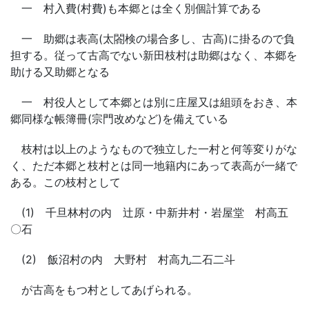
一 村入費(村費)も本郷とは全く別個計算である
一 助郷は表高(太閤検の場合多し、古高)に掛るので負
担する。従って古高でない新田枝村は助郷はなく、本郷を
助ける又助郷となる
一 村役人として本郷とは別に庄屋又は組頭をおき、本
郷同様な帳簿冊(宗門改めなど)を備えている
枝村は以上のようなもので独立した一村と何等変りがな
く、ただ本郷と枝村とは同一地籍内にあって表高が一緒で
ある。この枝村として
(1) 千旦林村の内 辻原・中新井村・岩屋堂 村高五
〇石
(2) 飯沼村の内 大野村 村高九二石二斗
が古高をもつ村としてあげられる。