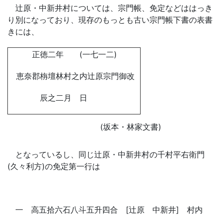
辻原・中新井村については、宗門帳、免定などははっき
り別になっており、現存のもっとも古い宗門帳下書の表書
きには、
正徳二年 (一七一二)
恵奈郡栴壇林村之内辻原宗門御改
辰之二月 日
(坂本・林家文書)
となっているし、同じ辻原・中新井村の千村平右衛門
(久々利方)の免定第一行は
一 高五拾六石八斗五升四合 [辻原 中新井] 村内