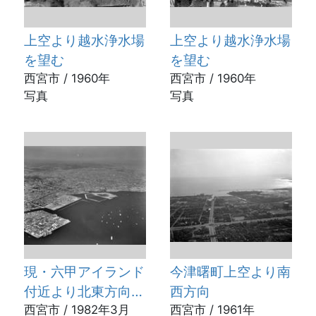
上空より越水浄水場
上空より越水浄水場
を望む
を望む
西宮市 / 1960年
西宮市 / 1960年
写真
写真
現・六甲アイランド
今津曙町上空より南
付近より北東方向を
西方向
望む
西宮市 / 1982年3月
西宮市 / 1961年