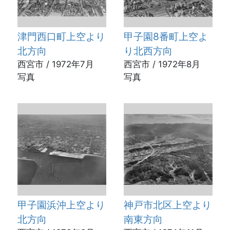
津門西口町上空より
甲子園8番町上空よ
北方向
り北西方向
西宮市 / 1972年7月
西宮市 / 1972年8月
写真
写真
甲子園浜沖上空より
神戸市北区上空より
北方向
南東方向