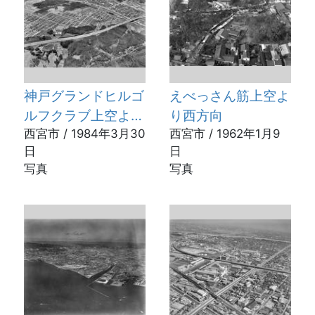
神戸グランドヒルゴ
えべっさん筋上空よ
ルフクラブ上空より
り西方向
南方向
西宮市 / 1984年3月30
西宮市 / 1962年1月9
日
日
写真
写真