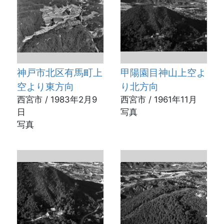
神戸市北区有馬町上
甲陽園目神山上空よ
空より東方向
り北方向
西宮市 / 1983年2月9
西宮市 / 1961年11月
日
写真
写真