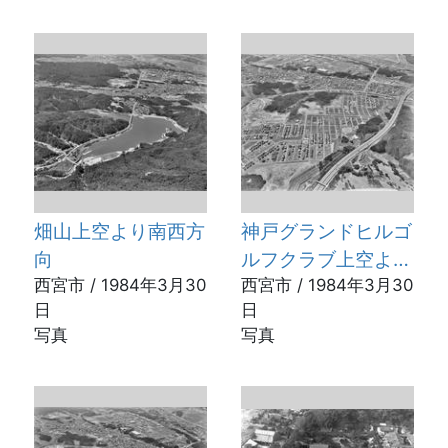
畑山上空より南西方
神戸グランドヒルゴ
向
ルフクラブ上空より
西宮市 / 1984年3月30
西方向
西宮市 / 1984年3月30
日
日
写真
写真